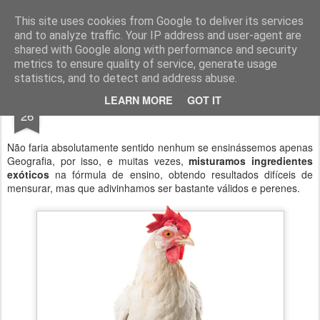
Geopalavras
This site uses cookies from Google to deliver its services
and to analyze traffic. Your IP address and user-agent are
canal800
clique
ZapCanal
shared with Google along with performance and security
metrics to ensure quality of service, generate usage
statistics, and to detect and address abuse.
APR
LEARN MORE
GOT IT
Estórias.
26
Não faria absolutamente sentido nenhum se ensinássemos apenas
Geografia, por isso, e muitas vezes,
misturamos ingredientes
exóticos
na fórmula de ensino, obtendo resultados difíceis de
mensurar, mas que adivinhamos ser bastante válidos e perenes.