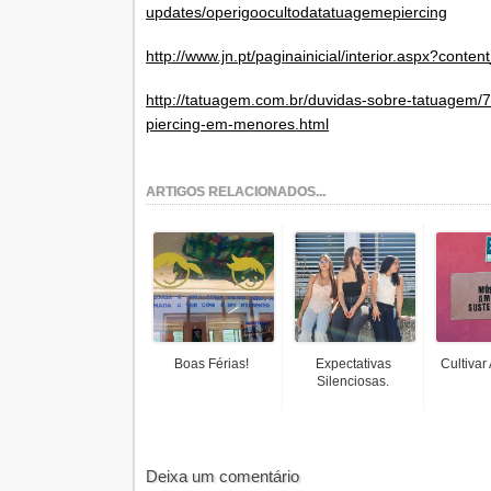
updates/operigoocultodatatuagemepiercing
http://www.jn.pt/paginainicial/interior.aspx?conte
http://tatuagem.com.br/duvidas-sobre-tatuagem/7
piercing-em-menores.html
ARTIGOS RELACIONADOS...
Boas Férias!
Expectativas
Cultivar
Silenciosas.
Deixa um comentário