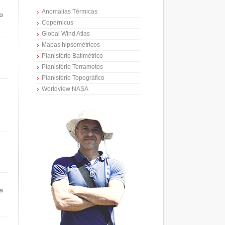
Anomalias Térmicas
o
Copernicus
Global Wind Atlas
Mapas hipsométricos
Planisfério Batimétrico
Planisfério Terramotos
Planisfério Topográfico
Worldview NASA
s