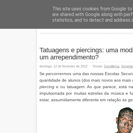
Geopalav
This site uses cookies from Google to d
are shared with Google along with perf
statistics, and to detect and address 
Tatuagens e piercings: uma mod
um arrependimento?
domingo, 12 de fevereiro de 2012
·
Temas:
Geodilema
,
Socieda
Se percorrermos uma das nossas Escolas Secundár
quantidade de alunos (dos mais novos aos mais 
piercing
e ou tatuagem. Ao que parece, está n
impulsionada por muitas estrelas da música e f
estar, assumidamente diferente em relação às ge