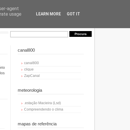
user-agent
erate usage
LEARN MORE
GOT IT
canal800
canal800
ório
clique
los
ZapCanal
meteorologia
.estação Macieira (Lsd)
Compreendendo o clima
mapas de referência