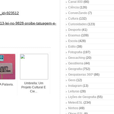
Canal 800
(66)
Ciência
(126)
nt_id=923512
ConverZando
(7)
Cultura
(132)
13-lei-no-9828-proibe-tatuagem-e-
Curiosidades
(123)
Desporto
(41)
Erasmus
(109)
Escola
(428)
Estilo
(38)
Fotografia
(197)
Geocaching
(20)
Geodilema
(44)
Geografia
(752)
Geopalavras 360º
(86)
Geos
(12)
Umbrella: Um
 A Palavra.
Instagram
(13)
Projeto Cultural E
Cie...
Leituras
(28)
Lições de Geografia
(55)
MeteoESL
(234)
Ninhos
(49)
Obras ESL
(8)