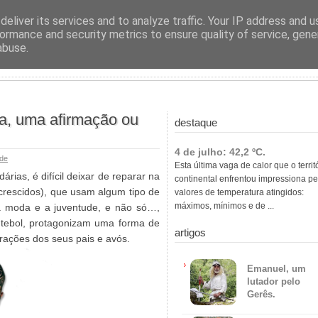
ras
eliver its services and to analyze traffic. Your IP address and 
ormance and security metrics to ensure quality of service, gen
abuse.
a, uma afirmação ou
destaque
4 de julho: 42,2 ºC.
de
Esta última vaga de calor que o territ
ias, é difícil deixar de reparar na
continental enfrentou impressiona pe
crescidos), que usam algum tipo de
valores de temperatura atingidos:
máximos, mínimos e de ...
a moda e a juventude, e não só…,
utebol, protagonizam uma forma de
artigos
rações dos seus pais e avós.
Emanuel, um
lutador pelo
Gerês.