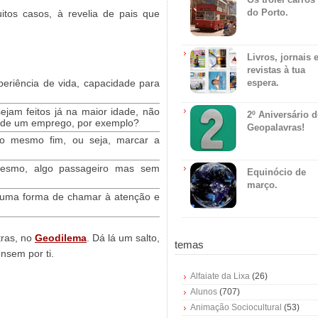
do Porto.
itos casos, à revelia de pais que
Livros, jornais 
revistas à tua
eriência de vida, capacidade para
espera.
ejam feitos já na maior idade, não
2º Aniversário 
o de um emprego, por exemplo?
Geopalavras!
 mesmo fim, ou seja, marcar a
mesmo, algo passageiro mas sem
Equinócio de
março.
s uma forma de chamar à atenção e
tras, no
Geodilema
. Dá lá um salto,
temas
nsem por ti.
Alfaiate da Lixa
(26)
Alunos
(707)
Animação Sociocultural
(53)