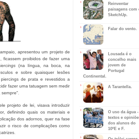
Reinventar
paisagens com 
SketchUp.
Falar do vento.
Sampaio, apresentou um projeto de
Lousada é o
, ficassem proibidos de fazer uma
concelho mais
jovem de
iercings
(na língua, na boca, na
Portugal
sculos e sobre quaisquer lesões
Continental.
 piercings de prata e revestidos a
cidir fazer uma tatuagem sem medir
A Tarantella.
a sempre".
e projeto de lei, visava introduzir
O uso da água -
or, definindo quais os materiais e
textos e opiniõe
aplicação dos adornos, quer na fase
dos alunos do
duzir o risco de complicações como
10ºE e F.
catrizes.
Os trólei carros