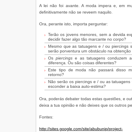
A lei não foi avante. A moda impera e, em mu
definitivamente não se reveem naquilo.
Ora, perante isto, importa perguntar:
Terão os jovens menores, sem a devida exp
decidir fazer algo tão marcante no corpo?
Mesmo que as tatuagens e / ou piercings s
serão porventura um obstáculo na obtençã
Os
piercings
e as tatuagens conduzem ao
diferença. Ou são coisas diferentes?
Este tipo de moda não passará disso 
retorno?
Não serão os piercings e / ou as tatuagen
esconder a baixa auto-estima?
Ora, poderás debater todas estas questões, e ou
deixa a tua opinião e não deixes que os outros pe
Fontes:
http://sites.google.com/site/abubunip/project-