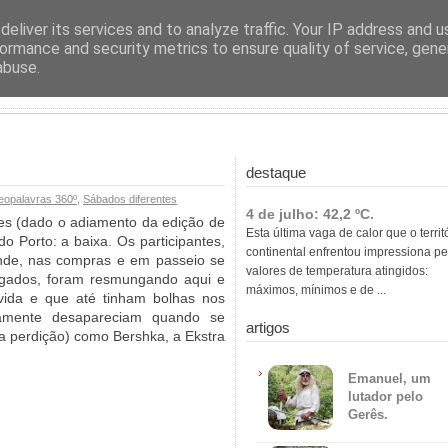
ras
eliver its services and to analyze traffic. Your IP address and 
ormance and security metrics to ensure quality of service, gen
abuse.
destaque
opalavras 360º
,
Sábados diferentes
4 de julho: 42,2 ºC.
tes (dado o adiamento da edição de
Esta última vaga de calor que o territ
o Porto: a baixa. Os participantes,
continental enfrentou impressiona pe
onde, nas compras e em passeio se
valores de temperatura atingidos:
lgados, foram resmungando aqui e
máximos, mínimos e de ...
vida e que até tinham bolhas nos
amente desapareciam quando se
artigos
 perdição) como Bershka, a Ekstra
Emanuel, um
lutador pelo
Gerês.