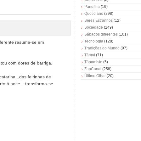
Pandilha
(19)
Quotidiano
(298)
Seres Estranhos
(12)
Sociedade
(249)
Sábados diferentes
(101)
Tecnologia
(128)
iferente resume-se em
Tradições do Mundo
(97)
Támal
(71)
Tópamisto
(5)
stou com dores de barriga.
ZapCanal
(258)
Último Olhar
(20)
atarina...das feirinhas de
orto á noite... transforma-se