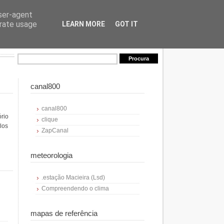
user-agent
erate usage
LEARN MORE
GOT IT
canal800
canal800
ório
clique
los
ZapCanal
meteorologia
.estação Macieira (Lsd)
Compreendendo o clima
mapas de referência