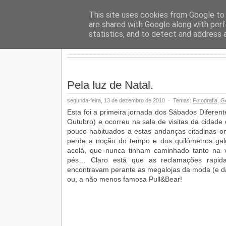
Geopalav
This site uses cookies from Google to d
are shared with Google along with perf
statistics, and to detect and address 
Pela luz de Natal.
segunda-feira, 13 de dezembro de 2010
·
Temas:
Fotografia
,
Ge
Esta foi a primeira jornada dos Sábados Diferen
Outubro) e ocorreu na sala de visitas da cidade d
pouco habituados a estas andanças citadinas 
perde a noção do tempo e dos quilómetros ga
acolá, que nunca tinham caminhado tanto na 
pés… Claro está que as reclamações rapid
encontravam perante as megalojas da moda (e da
ou, a não menos famosa Pull&Bear!