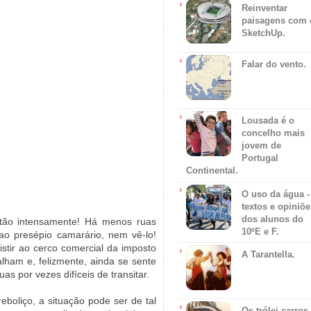
Reinventar
paisagens com 
SketchUp.
Falar do vento.
Lousada é o
concelho mais
jovem de
Portugal
Continental.
O uso da água -
textos e opiniõe
dos alunos do
a tão intensamente! Há menos ruas
10ºE e F.
ao presépio camarário, nem vê-lo!
istir ao cerco comercial da imposto
A Tarantella.
lham e, felizmente, ainda se sente
as por vezes difíceis de transitar.
boliço, a situação pode ser de tal
Os trólei carros