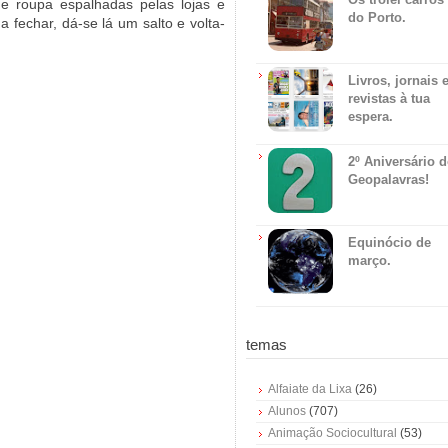
e roupa espalhadas pelas lojas e
do Porto.
 fechar, dá-se lá um salto e volta-
Livros, jornais 
revistas à tua
espera.
2º Aniversário 
Geopalavras!
Equinócio de
março.
temas
Alfaiate da Lixa
(26)
Alunos
(707)
Animação Sociocultural
(53)