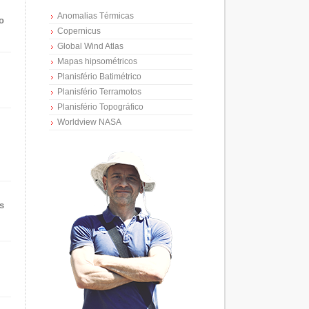
Anomalias Térmicas
o
Copernicus
Global Wind Atlas
Mapas hipsométricos
Planisfério Batimétrico
Planisfério Terramotos
Planisfério Topográfico
Worldview NASA
s