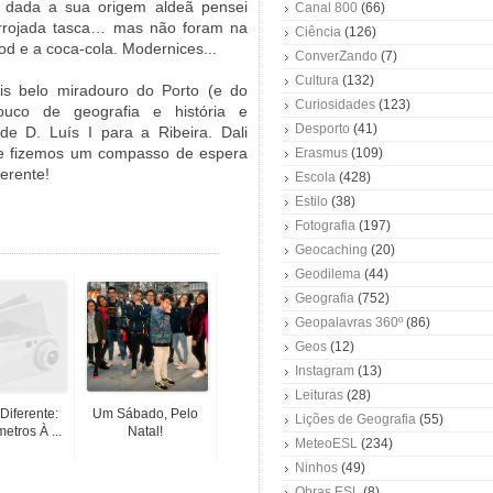
e dada a sua origem aldeã pensei
Canal 800
(66)
arrojada tasca… mas não foram na
Ciência
(126)
od e a coca-cola. Modernices...
ConverZando
(7)
Cultura
(132)
is belo miradouro do Porto (e do
Curiosidades
(123)
ouco de geografia e história e
Desporto
(41)
de D. Luís I para a Ribeira. Dali
e fizemos um compasso de espera
Erasmus
(109)
erente!
Escola
(428)
Estilo
(38)
Fotografia
(197)
Geocaching
(20)
Geodilema
(44)
Geografia
(752)
Geopalavras 360º
(86)
Geos
(12)
Instagram
(13)
Leituras
(28)
Diferente:
Um Sábado, Pelo
Lições de Geografia
(55)
etros À ...
Natal!
MeteoESL
(234)
Ninhos
(49)
Obras ESL
(8)