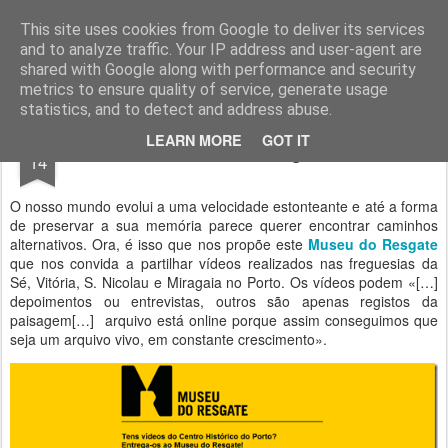
Geopalavras
This site uses cookies from Google to deliver its services
and to analyze traffic. Your IP address and user-agent are
canal800
clique
ZapCanal
shared with Google along with performance and security
metrics to ensure quality of service, generate usage
statistics, and to detect and address abuse.
JUL
LEARN MORE
GOT IT
Museu do Resgate.
14
O nosso mundo evolui a uma velocidade estonteante e até a forma
de preservar a sua memória parece querer encontrar caminhos
alternativos. Ora, é isso que nos propõe este
Museu do Resgate
que nos convida a partilhar vídeos realizados nas freguesias da
Sé, Vitória, S. Nicolau e Miragaia no Porto. Os vídeos podem «[…]
depoimentos ou entrevistas, outros são apenas registos da
paisagem[…] arquivo está online porque assim conseguimos que
seja um arquivo vivo, em constante crescimento».