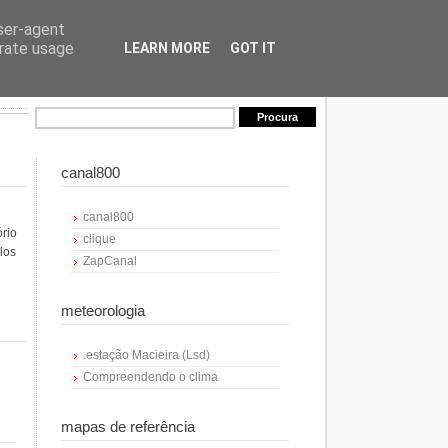
user-agent
erate usage
LEARN MORE
GOT IT
canal800
canal800
ório
clique
los
ZapCanal
meteorologia
.estação Macieira (Lsd)
Compreendendo o clima
mapas de referência