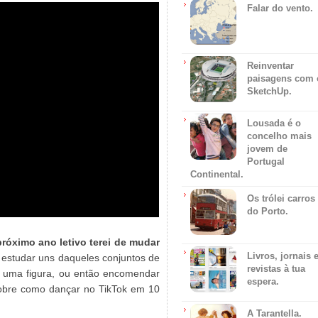
Falar do vento.
Reinventar
paisagens com 
SketchUp.
Lousada é o
concelho mais
jovem de
Portugal
Continental.
Os trólei carros
do Porto.
próximo ano letivo terei de mudar
Livros, jornais 
 estudar uns daqueles conjuntos de
revistas à tua
r uma figura, ou então encomendar
espera.
 sobre como dançar no TikTok em 10
A Tarantella.