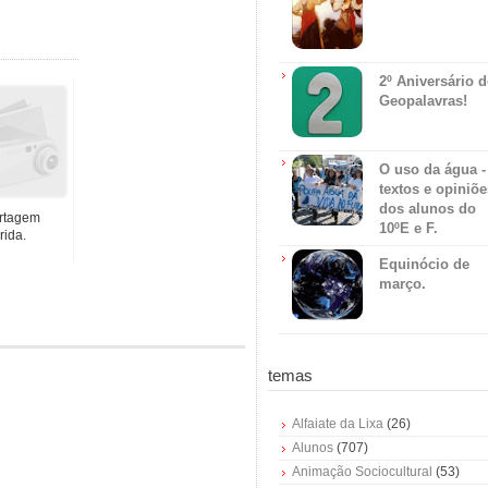
2º Aniversário 
Geopalavras!
O uso da água -
textos e opiniõe
dos alunos do
rtagem
10ºE e F.
rida.
Equinócio de
março.
temas
Alfaiate da Lixa
(26)
Alunos
(707)
Animação Sociocultural
(53)