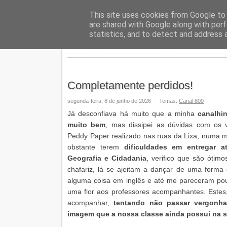
Geopalav
This site uses cookies from Google to d
are shared with Google along with perf
statistics, and to detect and address 
Completamente perdidos!
segunda-feira, 8 de junho de 2026
·
Temas:
Canal 800
Já desconfiava há muito que a minha
canalhi
muito bem
, mas dissipei as dúvidas com os v
Peddy Paper realizado nas ruas da Lixa, numa 
obstante terem
dificuldades em entregar 
Geografia e Cidadania
, verifico que são ótim
chafariz, lá se ajeitam a dançar de uma forma
alguma coisa em inglês e até me pareceram po
uma flor aos professores acompanhantes. Estes,
acompanhar,
tentando não passar vergonha
imagem que a nossa classe ainda possui na 