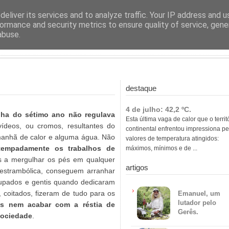
ras
eliver its services and to analyze traffic. Your IP address and 
ormance and security metrics to ensure quality of service, gen
abuse.
destaque
4 de julho: 42,2 ºC.
nha do sétimo ano não regulava
Esta última vaga de calor que o territ
ídeos, ou cromos, resultantes do
continental enfrentou impressiona pe
manhã de calor e alguma água. Não
valores de temperatura atingidos:
atempadamente os trabalhos de
máximos, mínimos e de ...
os a mergulhar os pés em qualquer
artigos
 estrambólica, conseguem arranhar
upados e gentis quando dedicaram
 coitados, fizeram de tudo para os
Emanuel, um
lutador pelo
s nem acabar com a réstia de
Gerês.
sociedade
.