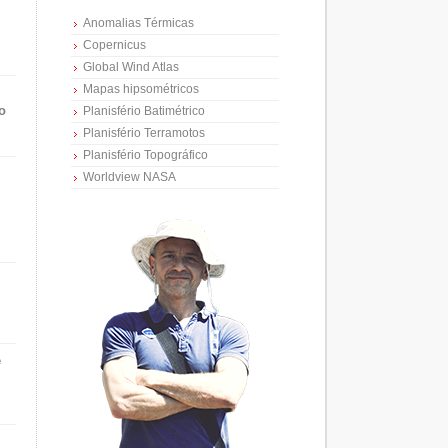
Anomalias Térmicas
Copernicus
Global Wind Atlas
Mapas hipsométricos
o
Planisfério Batimétrico
Planisfério Terramotos
Planisfério Topográfico
Worldview NASA
e