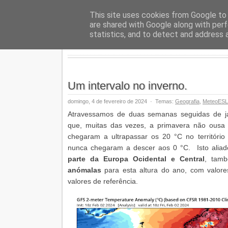
Geopalav
This site uses cookies from Google to d
are shared with Google along with perf
statistics, and to detect and address 
Um intervalo no inverno.
domingo, 4 de fevereiro de 2024
·
Temas:
Geografia
,
MeteoESL
Atravessamos de duas semanas seguidas de 
que, muitas das vezes, a primavera não ousa
chegaram a ultrapassar os 20 °C no território 
nunca chegaram a descer aos 0 °C. Isto aliado 
parte da Europa Ocidental e Central
, tamb
anómalas
para esta altura do ano, com valore
valores de referência.