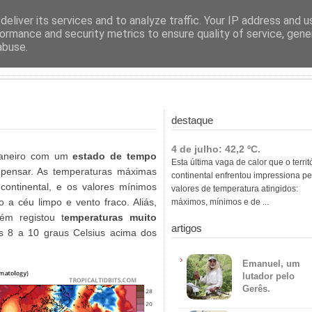
ras
eliver its services and to analyze traffic. Your IP address and 
ormance and security metrics to ensure quality of service, gen
abuse.
destaque
4 de julho: 42,2 ºC.
janeiro com um
estado de tempo
Esta última vaga de calor que o territ
 pensar. As temperaturas máximas
continental enfrentou impressiona pe
continental, e os valores mínimos
valores de temperatura atingidos:
a céu limpo e vento fraco. Aliás,
máximos, mínimos e de ...
ém registou t
emperaturas muito
artigos
s 8 a 10 graus Celsius acima dos
Emanuel, um
lutador pelo
Gerês.