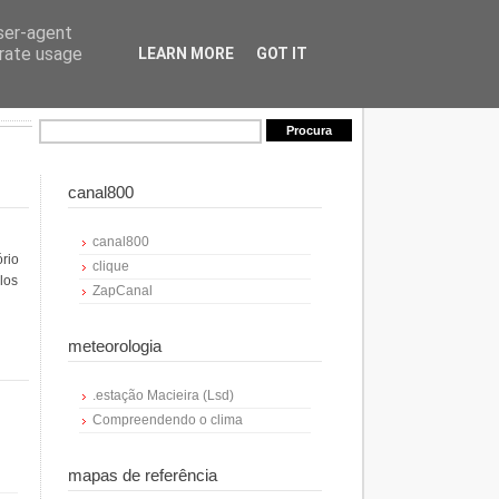
user-agent
erate usage
LEARN MORE
GOT IT
canal800
canal800
ório
clique
los
ZapCanal
meteorologia
.estação Macieira (Lsd)
Compreendendo o clima
mapas de referência