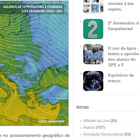
revistas à tua
espera.
2º Aniversário 
Geopalavras!
O uso da água -
textos e opiniõe
dos alunos do
10ºE e F.
Equinócio de
março.
temas
Alfaiate da Lixa
(26)
Alunos
(707)
Animação Sociocultural
(53)
de no posicionamento geográfico de