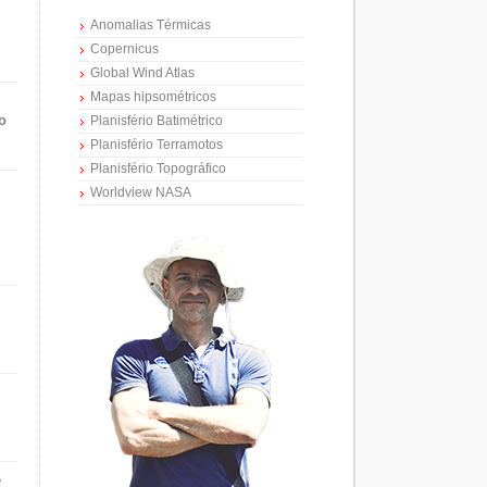
Anomalias Térmicas
Copernicus
Global Wind Atlas
Mapas hipsométricos
o
Planisfério Batimétrico
Planisfério Terramotos
Planisfério Topográfico
Worldview NASA
e