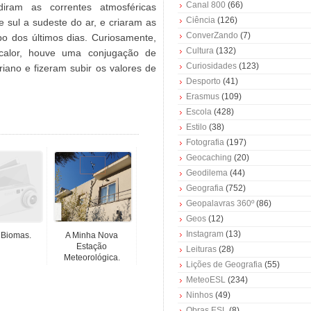
Canal 800
(66)
ram as correntes atmosféricas
Ciência
(126)
 sul a sudeste do ar, e criaram as
ConverZando
(7)
o dos últimos dias. Curiosamente,
Cultura
(132)
alor, houve uma conjugação de
Curiosidades
(123)
riano e fizeram subir os valores de
Desporto
(41)
Erasmus
(109)
Escola
(428)
Estilo
(38)
Fotografia
(197)
Geocaching
(20)
Geodilema
(44)
Geografia
(752)
Geopalavras 360º
(86)
Geos
(12)
Instagram
(13)
 Biomas.
A Minha Nova
Estação
Leituras
(28)
Meteorológica.
Lições de Geografia
(55)
MeteoESL
(234)
Ninhos
(49)
Obras ESL
(8)