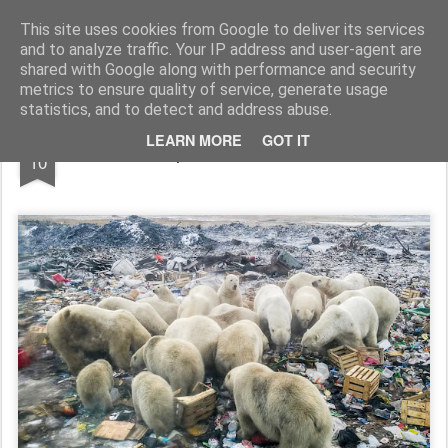
Geopalavras
This site uses cookies from Google to deliver its services
and to analyze traffic. Your IP address and user-agent are
canal800
clique
ZapCanal
shared with Google along with performance and security
metrics to ensure quality of service, generate usage
statistics, and to detect and address abuse.
AUG
LEARN MORE
GOT IT
O planeta dos "likes".
10