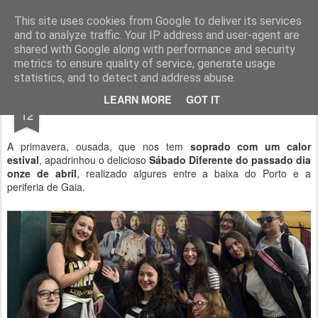
Geopalavras
This site uses cookies from Google to deliver its services
and to analyze traffic. Your IP address and user-agent are
canal800
clique
ZapCanal
shared with Google along with performance and security
metrics to ensure quality of service, generate usage
statistics, and to detect and address abuse.
APR
LEARN MORE
GOT IT
Primavera acalorada.
12
A primavera, ousada, que nos tem
soprado com um calor
estival
, apadrinhou o delicioso
Sábado Diferente do passado dia
onze de abril
, realizado algures entre a baixa do Porto e a
periferia de Gaia.