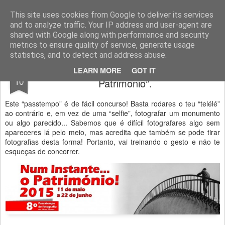
Geopalavras
This site uses cookies from Google to deliver its services
and to analyze traffic. Your IP address and user-agent are
canal800
clique
ZapCanal
shared with Google along with performance and security
metrics to ensure quality of service, generate usage
statistics, and to detect and address abuse.
Passatempo: “Num instante… o
JUN
LEARN MORE
GOT IT
10
Património”.
Este “passtempo” é de fácil concurso! Basta rodares o teu “telélé”
ao contrário e, em vez de uma “selfie”, fotografar um monumento
ou algo parecido... Sabemos que é difícil fotografares algo sem
apareceres lá pelo meio, mas acredita que também se pode tirar
fotografias desta forma! Portanto, vai treinando o gesto e não te
esqueças de concorrer.