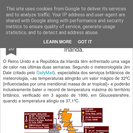
Geopalavras
This site uses cookies from Google to deliver its services
and to analyze traffic. Your IP address and user-agent are
canal800
clique
ZapCanal
shared with Google along with performance and security
metrics to ensure quality of service, generate usage
statistics, and to detect and address abuse.
As vagas de calor no Reino Unido e
JUL
LEARN MORE
GOT IT
20
Irlanda.
O Reino Unido e a República da Irlanda têm enfrentado uma vaga
de calor nas últimas duas semanas. Segundo o meteorologista Jim
Dale (citado pelo
DailyMail
), especialista dos serviços britânicos de
meteorologia, «as temperaturas atingirão um valor mágico de 32ºC
[influenciadas por uma meridional massa de ar tropical]» e poderão
inclusivamente bater o record de temperatura máxima do território
britânico, verificado em 3 agosto de 1990, em Gloucestershire,
quando a temperatura atingiu os 37,1ºC.