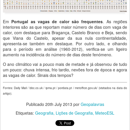
Em
Portugal as vagas de calor são frequentes
. As regiões
interiores são as que reportam maior número de dias com vaga de
calor, com destaque para Bragança, Castelo Branco e Beja, sendo
que Viana do Castelo, apesar da sua nula continentalidade,
apresenta-se também em destaque. Por outro lado, e olhando
para o período em análise (1960-2012), verifica-se um ligeiro
aumento na incidência do número de dias deste fenómeno.
O ano climático vai a pouco mais de metade e já observou de tudo
um pouco: chuva intensa, frio tardio, nevões fora de época e agora
as vagas de calor. Sinais dos tempos?
Fontes: D
aily Mail
/
bbc.co.uk
/
ipma.pt
/
pordata.pt
/ metoffice.gov.uk/ (visitados na data do
artigo).
Publicado
20th July 2013
por
Geopalavras
Etiquetas:
Geografia
Lições de Geografia
MeteoESL