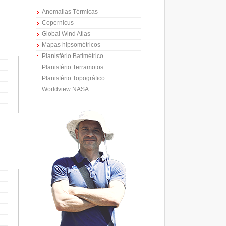
Anomalias Térmicas
Copernicus
Global Wind Atlas
Mapas hipsométricos
Planisfério Batimétrico
Planisfério Terramotos
Planisfério Topográfico
Worldview NASA