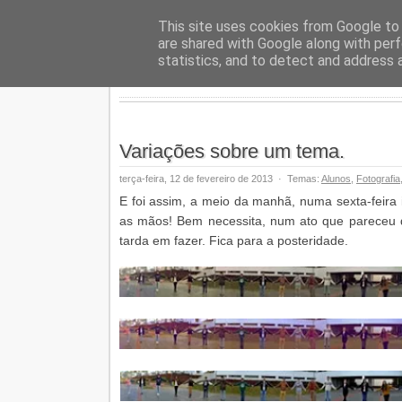
Geopalav
This site uses cookies from Google to d
are shared with Google along with perf
statistics, and to detect and address 
Variações sobre um tema.
terça-feira, 12 de fevereiro de 2013
·
Temas:
Alunos
,
Fotografia
E foi assim, a meio da manhã, numa sexta-feira i
as mãos! Bem necessita, num ato que pareceu 
tarda em fazer. Fica para a posteridade.