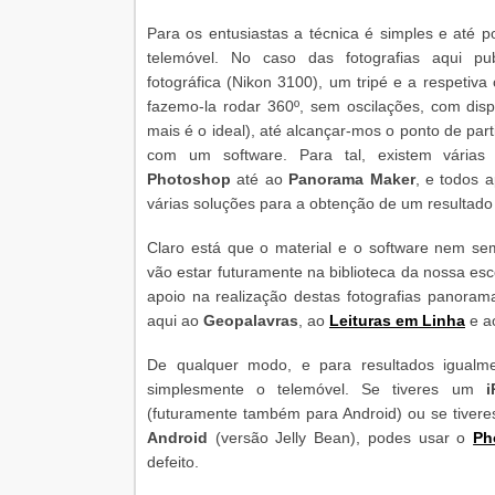
Para os entusiastas a técnica é simples e até p
telemóvel. No caso das fotografias aqui pu
fotográfica (Nikon 3100), um tripé e a respetiva
fazemo-la rodar 360º, sem oscilações, com dis
mais é o ideal), até alcançar-mos o ponto de part
com um software. Para tal, existem vária
Photoshop
até ao
Panorama Maker
, e todos 
várias soluções para a obtenção de um resultado f
Claro está que o material e o software nem s
vão estar futuramente na biblioteca da nossa esco
apoio na realização destas fotografias panoram
aqui ao
Geopalavras
, ao
Leituras em Linha
e a
De qualquer modo, e para resultados igualme
simplesmente o telemóvel. Se tiveres um
i
(futuramente também para Android) ou se tiver
Android
(versão Jelly Bean), podes usar o
Ph
defeito.