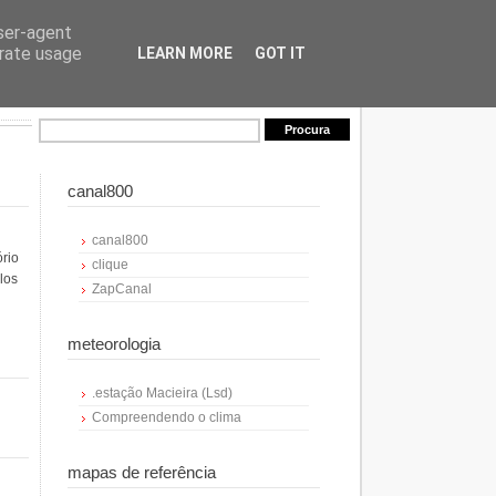
user-agent
erate usage
LEARN MORE
GOT IT
canal800
canal800
ório
clique
los
ZapCanal
meteorologia
.estação Macieira (Lsd)
Compreendendo o clima
mapas de referência