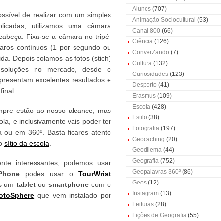
Alunos
(707)
ossível de realizar com um simples
Animação Sociocultural
(53)
blicadas, utilizamos uma câmara
Canal 800
(66)
 cabeça. Fixa-se a câmara no tripé,
Ciência
(126)
paros contínuos (1 por segundo ou
ConverZando
(7)
ida. Depois colamos as fotos (stich)
Cultura
(132)
s soluções no mercado, desde o
Curiosidades
(123)
apresentam excelentes resultados e
Desporto
(41)
inal.
Erasmus
(109)
Escola
(428)
empre estão ao nosso alcance, mas
Estilo
(38)
la, e inclusivamente vais poder ter
Fotografia
(197)
a ou em 360º. Basta ficares atento
Geocaching
(20)
o
sítio da escola
.
Geodilema
(44)
Geografia
(752)
nte interessantes, podemos usar
Geopalavras 360º
(86)
Phone
podes usar o
TourWrist
Geos
(12)
es um
tablet
ou
smartphone
com o
Instagram
(13)
otoSphere
que vem instalado por
Leituras
(28)
Lições de Geografia
(55)