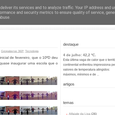
ras
eliver its services and to analyze traffic. Your IP address and 
ormance and security metrics to ensure quality of service, gen
abuse.
destaque
,
Geopalavras 360º
,
Tecnologia
4 de julho: 42,2 ºC.
nicial de fevereiro, que o 10ºD deu
Esta última vaga de calor que o territ
quase inaugurar uma escola que o
continental enfrentou impressiona pe
valores de temperatura atingidos:
máximos, mínimos e de ...
artigos
temas
Alfaiate da Lixa
(26)