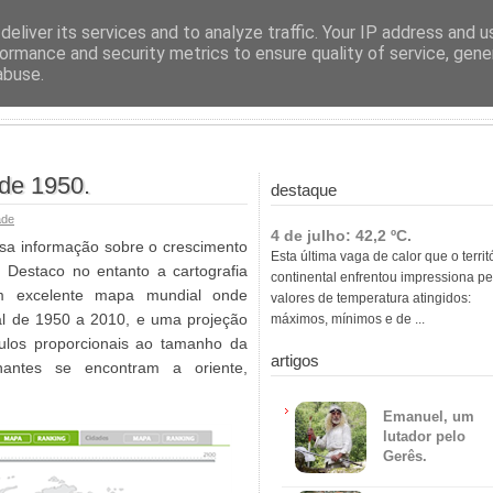
ras
eliver its services and to analyze traffic. Your IP address and 
ormance and security metrics to ensure quality of service, gen
abuse.
de 1950.
destaque
ade
4 de julho: 42,2 ºC.
nsa informação sobre o crescimento
Esta última vaga de calor que o territ
 Destaco no entanto a cartografia
continental enfrentou impressiona pe
m excelente mapa mundial onde
valores de temperatura atingidos:
al de 1950 a 2010, e uma projeção
máximos, mínimos e de ...
culos proporcionais ao tamanho da
artigos
antes se encontram a oriente,
Emanuel, um
lutador pelo
Gerês.