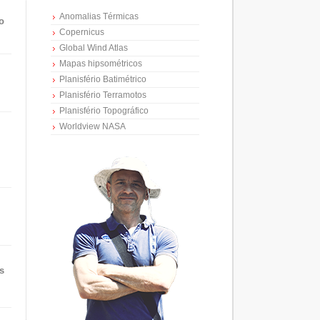
Anomalias Térmicas
o
Copernicus
Global Wind Atlas
Mapas hipsométricos
Planisfério Batimétrico
Planisfério Terramotos
Planisfério Topográfico
Worldview NASA
s