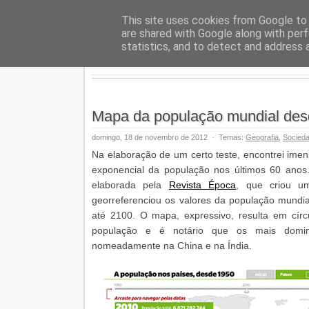
Geopalav
This site uses cookies from Google to d
are shared with Google along with perf
statistics, and to detect and address 
Mapa da população mundial des
domingo, 18 de novembro de 2012
·
Temas:
Geografia
,
Socied
Na elaboração de um certo teste, encontrei ime
exponencial da população nos últimos 60 anos.
elaborada pela
Revista Época
, que criou u
georreferenciou os valores da população mundi
até 2100. O mapa, expressivo, resulta em cír
população e é notário que os mais domin
nomeadamente na China e na Índia.