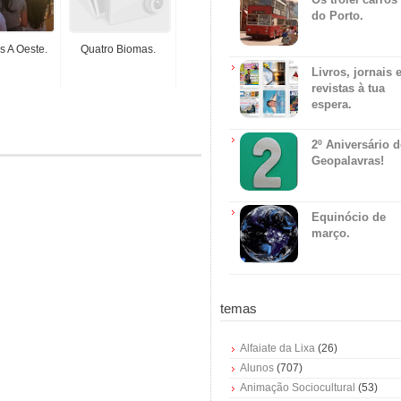
do Porto.
s A Oeste.
Quatro Biomas.
Livros, jornais 
revistas à tua
espera.
2º Aniversário 
Geopalavras!
Equinócio de
março.
temas
Alfaiate da Lixa
(26)
Alunos
(707)
Animação Sociocultural
(53)