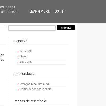
user-agent
erate usage
LEARN MORE
GOT IT
canal800
canal800
ório
clique
los
ZapCanal
meteorologia
.estação Macieira (Lsd)
Compreendendo o clima
mapas de referência