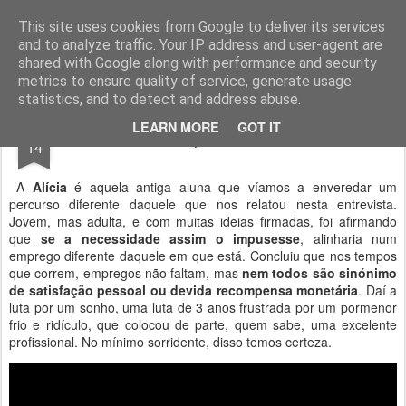
Geopalavras
This site uses cookies from Google to deliver its services
and to analyze traffic. Your IP address and user-agent are
canal800
clique
ZapCanal
shared with Google along with performance and security
metrics to ensure quality of service, generate usage
statistics, and to detect and address abuse.
JUN
LEARN MORE
GOT IT
Upa! #023.
14
A
Alícia
é aquela antiga aluna que víamos a enveredar um
percurso diferente daquele que nos relatou nesta entrevista.
Jovem, mas adulta, e com muitas ideias firmadas, foi afirmando
que
se a necessidade assim o impusesse
, alinharia num
emprego diferente daquele em que está. Concluiu que nos tempos
que correm, empregos não faltam, mas
nem todos são sinónimo
de satisfação pessoal ou devida recompensa monetária
. Daí a
luta por um sonho, uma luta de 3 anos frustrada por um pormenor
frio e ridículo, que colocou de parte, quem sabe, uma excelente
profissional. No mínimo sorridente, disso temos certeza.