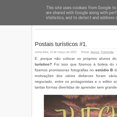
Geopalav
This site uses cookies from Google to d
are shared with Google along with perf
statistics, and to detect and address 
Postais turísticos #1.
sexta-feira, 11 de março de 2022
·
Temas:
Alunos
,
Fotografia
E, porque não colocar os próprios alunos 
turístico?
Foi isso que fizemos à boleia do c
fizemos promissoras fotografias no
estúdio B
d
motivações dos vários disfarces foram vá
negociado,
entre os protagonistas e o editor sob
tantas formas divertidas de aprender sem grande 