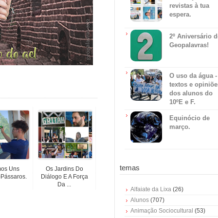
revistas à tua
espera.
2º Aniversário 
Geopalavras!
O uso da água -
textos e opiniõe
dos alunos do
10ºE e F.
Equinócio de
março.
temas
os Uns
Os Jardins Do
Pássaros.
Diálogo E A Força
Da ...
Alfaiate da Lixa
(26)
Alunos
(707)
Animação Sociocultural
(53)