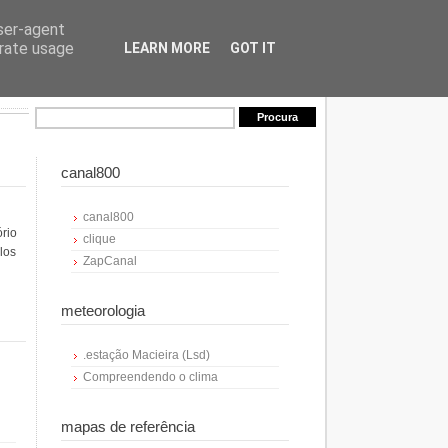
user-agent
erate usage
LEARN MORE
GOT IT
canal800
canal800
ório
clique
los
ZapCanal
meteorologia
.estação Macieira (Lsd)
Compreendendo o clima
mapas de referência