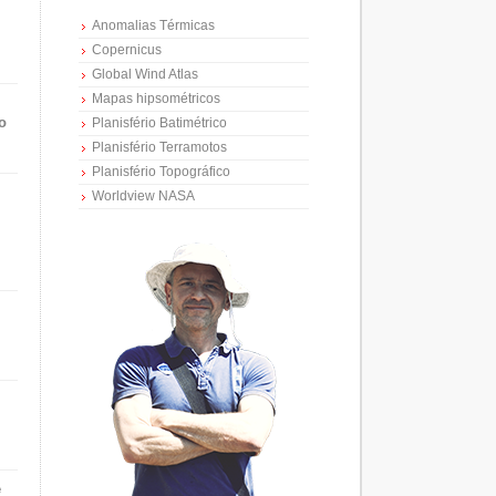
Anomalias Térmicas
Copernicus
Global Wind Atlas
Mapas hipsométricos
o
Planisfério Batimétrico
Planisfério Terramotos
Planisfério Topográfico
Worldview NASA
e