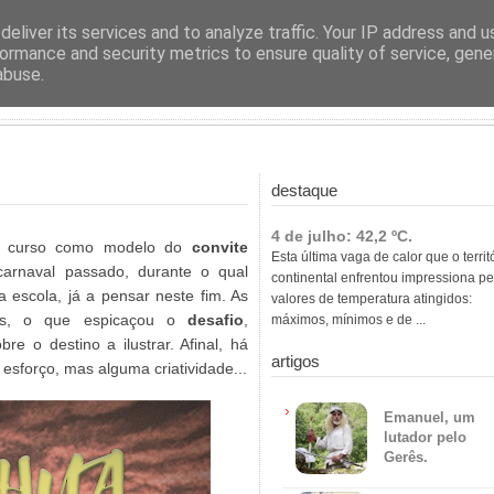
ras
eliver its services and to analyze traffic. Your IP address and 
ormance and security metrics to ensure quality of service, gen
abuse.
destaque
4 de julho: 42,2 ºC.
do curso como modelo do
convite
Esta última vaga de calor que o territ
arnaval passado, durante o qual
continental enfrentou impressiona pe
a escola, já a pensar neste fim. As
valores de temperatura atingidos:
rias, o que espicaçou o
desafio
,
máximos, mínimos e de ...
re o destino a ilustrar. Afinal, há
artigos
esforço, mas alguma criatividade...
Emanuel, um
lutador pelo
Gerês.