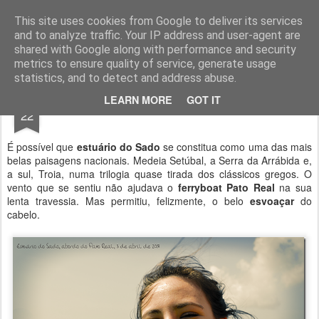
Geopalavras
This site uses cookies from Google to deliver its services
and to analyze traffic. Your IP address and user-agent are
canal800
clique
ZapCanal
shared with Google along with performance and security
metrics to ensure quality of service, generate usage
statistics, and to detect and address abuse.
APR
LEARN MORE
GOT IT
A bordo do Pato Real.
22
É possível que
estuário do Sado
se constitua como uma das mais
belas paisagens nacionais. Medeia Setúbal, a Serra da Arrábida e,
a sul, Troia, numa trilogia quase tirada dos clássicos gregos. O
vento que se sentiu não ajudava o
ferryboat Pato Real
na sua
lenta travessia. Mas permitiu, felizmente, o belo
esvoaçar
do
cabelo.