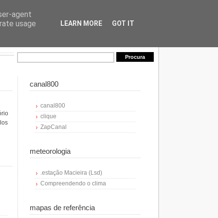
user-agent
erate usage
LEARN MORE
GOT IT
canal800
canal800
ório
clique
los
ZapCanal
meteorologia
.estação Macieira (Lsd)
Compreendendo o clima
mapas de referência