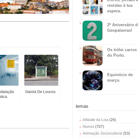
revistas à tua
espera.
2º Aniversário 
Geopalavras!
Os trólei carros
do Porto.
Equinócio de
março.
stalação
Gaiola De Loucos.
stica.
temas
Alfaiate da Lixa
(26)
Alunos
(707)
Animação Sociocultural
(53)