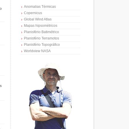
Anomalias Térmicas
o
Copernicus
Global Wind Atlas
Mapas hipsométricos
Planisfério Batimétrico
Planisfério Terramotos
Planisfério Topográfico
Worldview NASA
s
e