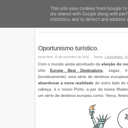
Geopalav
This site uses cookies from Google to d
are shared with Google along with perf
statistics, and to detect and address 
Oportunismo turístico.
sexta-feira, 11 de novembro de 2016
·
Temas:
Curiosidades
,
Qu
Com o mundo ainda atordoado da
eleição do n
sítio
Europe Best Destinations
, sagaz, tr
(turisticamente) uma série de destinos europeu
abandonar a nova realidade
do outro lado do 
cabeça, é o nosso Porto, a par da nossa Madei
um série de destinos europeu como: Viena, Amest