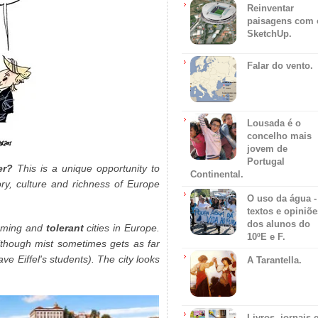
Reinventar
paisagens com 
SketchUp.
Falar do vento.
Lousada é o
concelho mais
jovem de
Portugal
er?
This is a unique opportunity to
Continental.
ry, culture and richness of Europe
O uso da água -
textos e opiniõe
dos alunos do
lcoming and
tolerant
cities in Europe.
10ºE e F.
although mist sometimes gets as far
e Eiffel's students). The city looks
A Tarantella.
Livros, jornais 