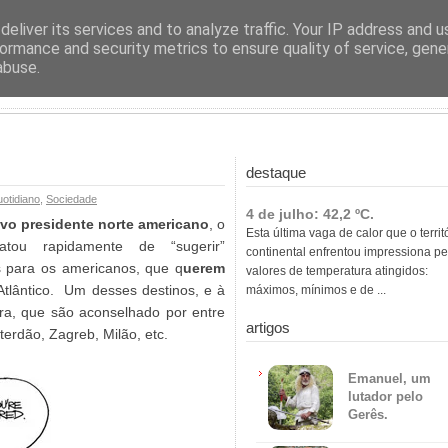
ras
eliver its services and to analyze traffic. Your IP address and 
ormance and security metrics to ensure quality of service, gen
abuse.
destaque
otidiano
,
Sociedade
4 de julho: 42,2 ºC.
ovo presidente norte americano
, o
Esta última vaga de calor que o territ
atou rapidamente de “sugerir”
continental enfrentou impressiona pe
s para os americanos, que q
uerem
valores de temperatura atingidos:
Atlântico. Um desses destinos, e à
máximos, mínimos e de ...
ra, que são aconselhado por entre
artigos
erdão, Zagreb, Milão, etc.
Emanuel, um
lutador pelo
Gerês.