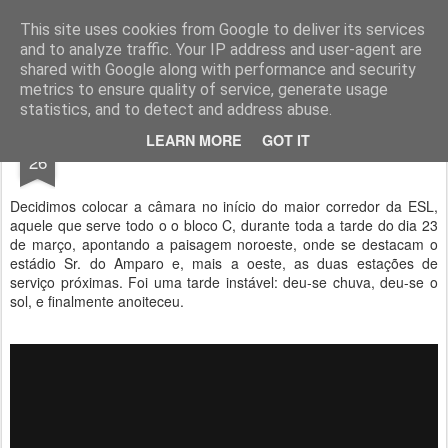
Geopalavras
This site uses cookies from Google to deliver its services
and to analyze traffic. Your IP address and user-agent are
canal800
clique
ZapCanal
shared with Google along with performance and security
metrics to ensure quality of service, generate usage
statistics, and to detect and address abuse.
MAR
LEARN MORE
GOT IT
Por entre a chuva e o sol.
26
Decidimos colocar a câmara no início do maior corredor da ESL,
aquele que serve todo o o bloco C, durante toda a tarde do dia 23
de março, apontando a paisagem noroeste, onde se destacam o
estádio Sr. do Amparo e, mais a oeste, as duas estações de
serviço próximas. Foi uma tarde instável: deu-se chuva, deu-se o
sol, e finalmente anoiteceu.