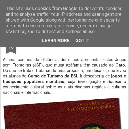
Geopalavras
This site uses cookies from Google to deliver its services
and to analyze traffic. Your IP address and user-agent are
canal800
clique
ZapCanal
shared with Google along with performance and security
metrics to ensure quality of service, generate usage
statistics, and to detect and address abuse.
MAR
LEARN MORE
GOT IT
Passaporte para o dia 17 de março.
10
A uma semana de distância, decidimos apresentar estes Jogos
sem Fronteiras (JSF), que muita azáfama têm causado ao
Gato
.
Do que se trata? Trata-se de uma proposta, um desafio, que levou
os alunos do
Curso de Turismo da ESL
à descoberta de
jogos e
tradições populares mundiais
, cuja investigação enriquece o
conhecimento cultural sobre as mais diversas regiões e culturas
nacionais e internacionais.