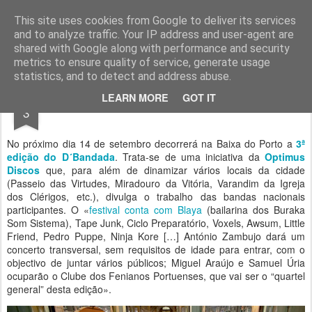
Geopalavras
This site uses cookies from Google to deliver its services
and to analyze traffic. Your IP address and user-agent are
canal800
clique
ZapCanal
shared with Google along with performance and security
metrics to ensure quality of service, generate usage
statistics, and to detect and address abuse.
SEP
LEARN MORE
GOT IT
D´Bandada 2013.
3
No próximo dia 14 de setembro decorrerá na Baixa do Porto a
3ª
edição do D´Bandada
. Trata-se de uma iniciativa da
Optimus
Discos
que, para além de dinamizar vários locais da cidade
(Passeio das Virtudes, Miradouro da Vitória, Varandim da Igreja
dos Clérigos, etc.), divulga o trabalho das bandas nacionais
participantes. O «
festival conta com Blaya
(bailarina dos Buraka
Som Sistema), Tape Junk, Ciclo Preparatório, Voxels, Awsum, Little
Friend, Pedro Puppe, Ninja Kore […] António Zambujo dará um
concerto transversal, sem requisitos de idade para entrar, com o
objectivo de juntar vários públicos; Miguel Araújo e Samuel Úria
ocuparão o Clube dos Fenianos Portuenses, que vai ser o “quartel
general” desta edição».