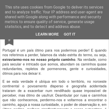
Geopalavras
This site uses cookies from Google to deliver its services
and to analyze traffic. Your IP address and user-agent are
canal800
clique
ZapCanal
shared with Google along with performance and security
metrics to ensure quality of service, generate usage
statistics, and to detect and address abuse.
APR
LEARN MORE
GOT IT
É bom perdermo-nos!
9
Portugal é um país ótimo para nos podermos perder! E quando
nos referimos a perder, falamos da visão estrita do termo, ou seja,
extraviarmo-nos no nosso próprio caminho
. Na verdade, como
país secular e intricado que somos, abundam os caminhos quase
redundantes, repletos de pormenores, gente e curiosidades,
ótimos para nos deixar ir.
E se esta verdade é ubíqua em todo o território, no noroeste
continental o povoamento disperso e geografia acidentada
trataram de a exacerbar num rendilhado quase impossível de
perceber, mas ótimo de usufruir. Deambular por ruas e caminhos
que não conhecemos, perdermo-nos e voltarmos a encontrar o
caminho, aguça a nossa curiosidade, o poder de observação e, em