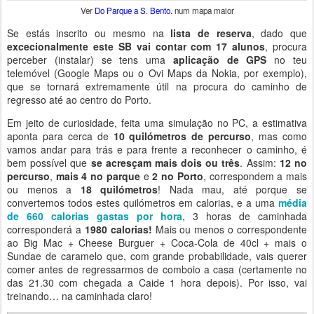
Ver
Do Parque a S. Bento.
num mapa maior
Se estás inscrito ou mesmo na
lista de reserva
, dado que
excecionalmente este SB vai contar com 17 alunos
, procura
perceber (instalar) se tens uma
aplicação de GPS
no teu
telemóvel (Google Maps ou o Ovi Maps da Nokia, por exemplo),
que se tornará extremamente útil na procura do caminho de
regresso até ao centro do Porto.
Em jeito de curiosidade, feita uma simulação no PC, a estimativa
aponta para cerca de
10 quilómetros de percurso
, mas como
vamos andar para trás e para frente a reconhecer o caminho, é
bem possível que
se acresçam mais dois ou três
. Assim:
12 no
percurso
,
mais 4 no parque
e
2 no Porto
, correspondem a mais
ou menos a
18 quilómetros
! Nada mau, até porque se
convertemos todos estes quilómetros em calorias, e a uma
média
de 660 calorias gastas por hora
, 3 horas de caminhada
corresponderá a
1980 calorias!
Mais ou menos o correspondente
ao Big Mac + Cheese Burguer + Coca-Cola de 40cl + mais o
Sundae de caramelo que, com grande probabilidade, vais querer
comer antes de regressarmos de comboio a casa (certamente no
das 21.30 com chegada a Caide 1 hora depois). Por isso, vai
treinando… na caminhada claro!