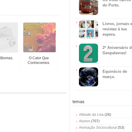
do Porto.
Livros, jornais 
revistas à tua
espera.
2º Aniversário 
Geopalavras!
 Biomas.
O Calor Que
Conhecemos.
Equinócio de
março.
temas
Alfaiate da Lixa
(26)
Alunos
(707)
Animação Sociocultural
(53)