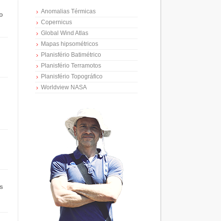
Anomalias Térmicas
o
Copernicus
Global Wind Atlas
Mapas hipsométricos
Planisfério Batimétrico
Planisfério Terramotos
Planisfério Topográfico
Worldview NASA
s