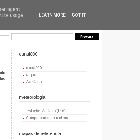
user-agent
erate usage
LEARN MORE
GOT IT
canal800
canal800
ório
clique
los
ZapCanal
meteorologia
.estação Macieira (Lsd)
Compreendendo o clima
mapas de referência