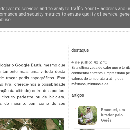
ras
eliver its services and to analyze traffic. Your IP address and 
ormance and security metrics to ensure quality of service, gen
abuse.
destaque
4 de julho: 42,2 ºC.
ogiar o
Google Earth
, mesmo que
Esta última vaga de calor que o territ
centemente mais uma virtude desta
continental enfrentou impressiona pe
e traçar perfis topográficos. Esta
valores de temperatura atingidos:
são
Pro
, oferece-nos a possibilidade
máximos, mínimos e de ...
ação da altitude) entre dois pontos.
artigos
rcuito pedestre ou de bicicleta,
das do mesmo, bem como do seu
Emanuel, um
lutador pelo
Gerês.