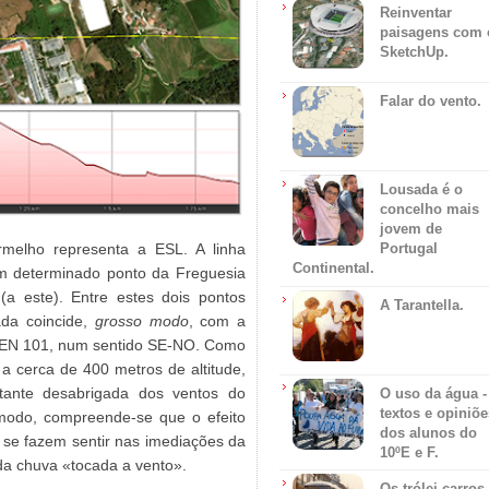
Reinventar
paisagens com 
SketchUp.
Falar do vento.
Lousada é o
concelho mais
jovem de
rmelho representa a ESL. A linha
Portugal
Continental.
 um determinado ponto da Freguesia
(a este). Entre estes dois pontos
A Tarantella.
ada coincide,
grosso modo
, com a
a EN 101, num sentido SE-NO. Como
 a cerca de 400 metros de altitude,
stante desabrigada dos ventos do
O uso da água -
textos e opiniõe
e modo, compreende-se que o efeito
dos alunos do
se fazem sentir nas imediações da
10ºE e F.
 da chuva «tocada a vento».
Os trólei carros