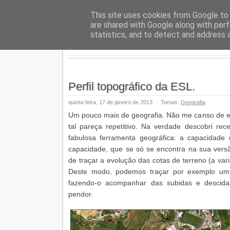
Geopalav
This site uses cookies from Google to d
are shared with Google along with perf
statistics, and to detect and address 
Perfil topográfico da ESL.
quinta-feira, 17 de janeiro de 2013
·
Temas:
Geografia
Um pouco mais de geografia. Não me canso de el
tal pareça repetitivo. Na verdade descobri re
fabulosa ferramenta geográfica: a capacidade d
capacidade, que se só se encontra na sua ver
de traçar a evolução das cotas de terreno (a vari
Deste modo, podemos traçar por exemplo um ci
fazendo-o acompanhar das subidas e desci
pendor.