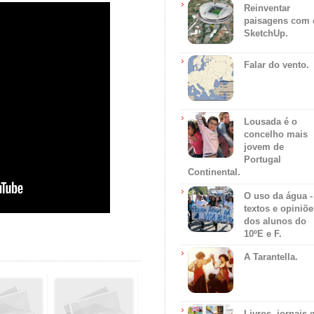
Reinventar
paisagens com 
SketchUp.
Falar do vento.
Lousada é o
concelho mais
jovem de
Portugal
Continental.
O uso da água -
textos e opiniõe
dos alunos do
10ºE e F.
A Tarantella.
Livros, jornais 