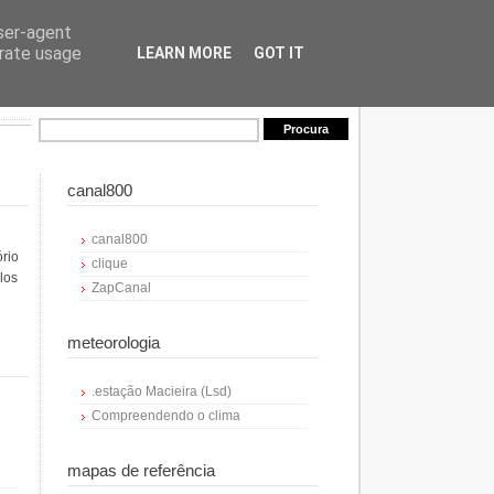
user-agent
erate usage
LEARN MORE
GOT IT
canal800
canal800
ório
clique
los
ZapCanal
meteorologia
.estação Macieira (Lsd)
Compreendendo o clima
mapas de referência