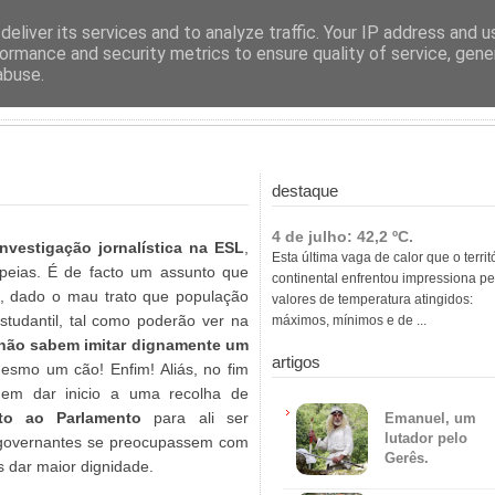
ras
eliver its services and to analyze traffic. Your IP address and 
ormance and security metrics to ensure quality of service, gen
abuse.
destaque
4 de julho: 42,2 ºC.
nvestigação jornalística na ESL
,
Esta última vaga de calor que o territ
peias. É de facto um assunto que
continental enfrentou impressiona pe
l, dado o mau trato que população
valores de temperatura atingidos:
tudantil, tal como poderão ver na
máximos, mínimos e de ...
não sabem imitar dignamente um
artigos
esmo um cão! Enfim! Aliás, no fim
em dar inicio a uma recolha de
to ao Parlamento
para ali ser
Emanuel, um
lutador pelo
 governantes se preocupassem com
Gerês.
s dar maior dignidade.