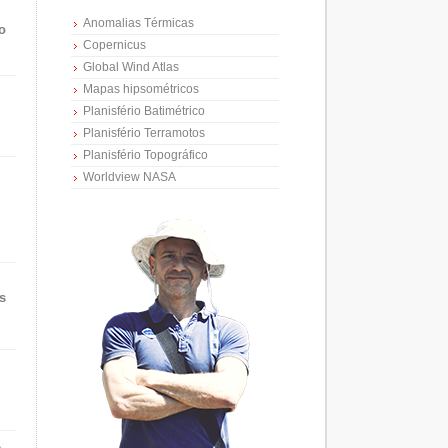
Anomalias Térmicas
o
Copernicus
Global Wind Atlas
Mapas hipsométricos
Planisfério Batimétrico
Planisfério Terramotos
Planisfério Topográfico
Worldview NASA
s
e