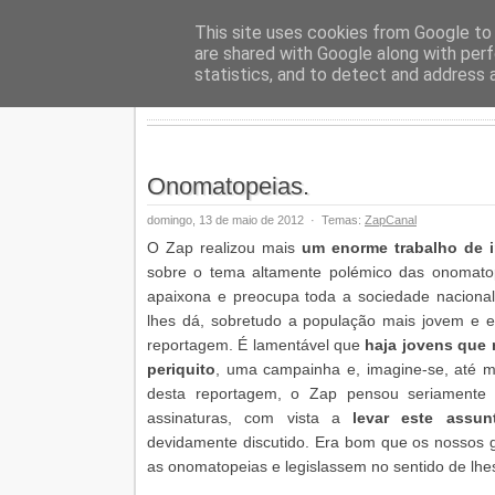
Geopalav
This site uses cookies from Google to d
are shared with Google along with perf
statistics, and to detect and address 
Onomatopeias.
domingo, 13 de maio de 2012
·
Temas:
ZapCanal
O Zap realizou mais
um enorme trabalho de i
sobre o tema altamente polémico das onomato
apaixona e preocupa toda a sociedade naciona
lhes dá, sobretudo a população mais jovem e es
reportagem. É lamentável que
haja jovens que 
periquito
, uma campainha e, imagine-se, até m
desta reportagem, o Zap pensou seriamente 
assinaturas, com vista a
levar este assun
devidamente discutido. Era bom que os nossos
as onomatopeias e legislassem no sentido de lhe