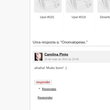
Upa! #020.
Upa! #019.
Desert
Uma resposta a: “Onomatopeias.”
Carolina Pinto
15 de maio de 2012 às 23:45
ahaha! Muito bom! :)
responder
Respostas
Responder