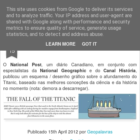
Geopalavras
This site uses cookies from Google to deliver its services
and to analyze traffic. Your IP address and user-agent are
canal800
clique
ZapCanal
shared with Google along with performance and security
metrics to ensure quality of service, generate usage
statistics, and to detect and address abuse.
APR
LEARN MORE
GOT IT
Titanic: do embate até ao fundo.
15
O
National Post
,
um diário Canadiano
,
em conjunto com
especialistas da
National Geographic
e do
Canal História
,
publicou um esquema / desenho gráfico sobre o afundamento do
Titanic, baseado nas melhores conceções da ciência e da história
no momento (nota: demora a descarregar).
Publicado
15th April 2012
por
Geopalavras