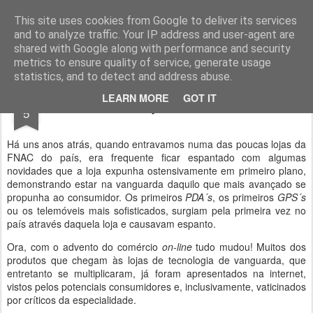
Geopalavras
This site uses cookies from Google to deliver its services
and to analyze traffic. Your IP address and user-agent are
canal800
clique
ZapCanal
shared with Google along with performance and security
metrics to ensure quality of service, generate usage
statistics, and to detect and address abuse.
APR
LEARN MORE
GOT IT
Project Glass.
5
Há uns anos atrás, quando entravamos numa das poucas lojas da
FNAC do país, era frequente ficar espantado com algumas
novidades que a loja expunha ostensivamente em primeiro plano,
demonstrando estar na vanguarda daquilo que mais avançado se
propunha ao consumidor. Os primeiros
PDA´s
, os primeiros
GPS´s
ou os telemóveis mais sofisticados, surgiam pela primeira vez no
país através daquela loja e causavam espanto.
Ora, com o advento do comércio
on-line
tudo mudou! Muitos dos
produtos que chegam às lojas de tecnologia de vanguarda, que
entretanto se multiplicaram, já foram apresentados na internet,
vistos pelos potenciais consumidores e, inclusivamente, vaticinados
por críticos da especialidade.