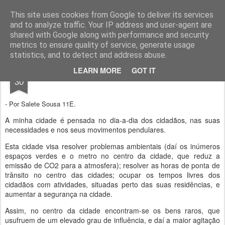
Geopalavras
This site uses cookies from Google to deliver its services
and to analyze traffic. Your IP address and user-agent are
canal800
clique
ZapCanal
shared with Google along with performance and security
metrics to ensure quality of service, generate usage
statistics, and to detect and address abuse.
MAR
LEARN MORE
GOT IT
Cidade Quadris.
30
- Por Salete Sousa 11E.
A minha cidade é pensada no dia-a-dia dos cidadãos, nas suas
necessidades e nos seus movimentos pendulares.
Esta cidade visa resolver problemas ambientais (daí os inúmeros
espaços verdes e o metro no centro da cidade, que reduz a
emissão de CO2 para a atmosfera); resolver as horas de ponta de
trânsito no centro das cidades; ocupar os tempos livres dos
cidadãos com atividades, situadas perto das suas residências, e
aumentar a segurança na cidade.
Assim, no centro da cidade encontram-se os bens raros, que
usufruem de um elevado grau de influência, e daí a maior agitação