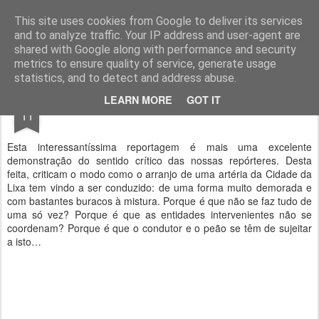
Geopalavras
This site uses cookies from Google to deliver its services
and to analyze traffic. Your IP address and user-agent are
canal800
clique
ZapCanal
shared with Google along with performance and security
metrics to ensure quality of service, generate usage
statistics, and to detect and address abuse.
FEB
LEARN MORE
GOT IT
Buracada.
11
Esta interessantíssima reportagem é mais uma excelente
demonstração do sentido crítico das nossas repórteres. Desta
feita, criticam o modo como o arranjo de uma artéria da Cidade da
Lixa tem vindo a ser conduzido: de uma forma muito demorada e
com bastantes buracos à mistura. Porque é que não se faz tudo de
uma só vez? Porque é que as entidades intervenientes não se
coordenam? Porque é que o condutor e o peão se têm de sujeitar
a isto…