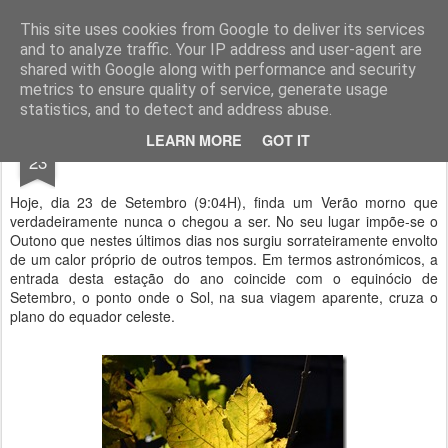
Geopalavras
This site uses cookies from Google to deliver its services
and to analyze traffic. Your IP address and user-agent are
canal800
clique
ZapCanal
shared with Google along with performance and security
metrics to ensure quality of service, generate usage
statistics, and to detect and address abuse.
SEP
LEARN MORE
GOT IT
É Outono!
23
Hoje, dia 23 de Setembro (9:04H), finda um Verão morno que
verdadeiramente nunca o chegou a ser. No seu lugar impõe-se o
Outono que nestes últimos dias nos surgiu sorrateiramente envolto
de um calor próprio de outros tempos. Em termos astronómicos, a
entrada desta estação do ano coincide com o equinócio de
Setembro, o ponto onde o Sol, na sua viagem aparente, cruza o
plano do equador celeste.