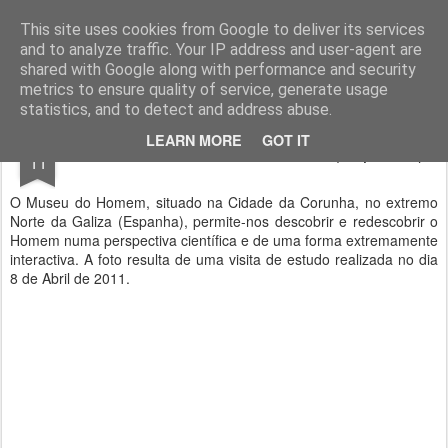
Geopalavras
This site uses cookies from Google to deliver its services
and to analyze traffic. Your IP address and user-agent are
canal800
clique
ZapCanal
shared with Google along with performance and security
metrics to ensure quality of service, generate usage
statistics, and to detect and address abuse.
APR
LEARN MORE
GOT IT
Museu do Homem - Corunha (Espanha).
11
O Museu do Homem, situado na Cidade da Corunha, no extremo
Norte da Galiza (Espanha), permite-nos descobrir e redescobrir o
Homem numa perspectiva científica e de uma forma extremamente
interactiva. A foto resulta de uma visita de estudo realizada no dia
8 de Abril de 2011.