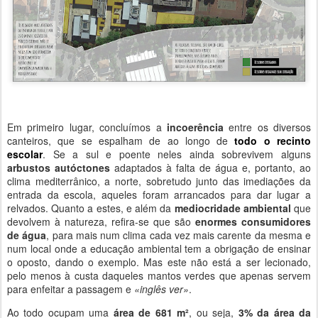
Em primeiro lugar, concluímos a
incoerência
entre os diversos
canteiros, que se espalham de ao longo de
todo o recinto
escolar
. Se a sul e poente neles ainda sobrevivem alguns
arbustos autóctones
adaptados à falta de água e, portanto, ao
clima mediterrânico, a norte, sobretudo junto das imediações da
entrada da escola, aqueles foram arrancados para dar lugar a
relvados. Quanto a estes, e além da
mediocridade ambiental
que
devolvem à natureza, refira-se que são
enormes consumidores
de água
, para mais num clima cada vez mais carente da mesma e
num local onde a educação ambiental tem a obrigação de ensinar
o oposto, dando o exemplo. Mas este não está a ser lecionado,
pelo menos à custa daqueles mantos verdes que apenas servem
para enfeitar a passagem e
«inglês ver»
.
Ao todo ocupam uma
área de 681 m²
, ou seja,
3% da área da