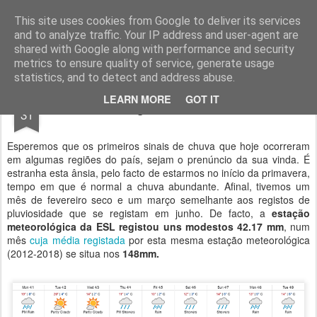
Geopalavras
This site uses cookies from Google to deliver its services
and to analyze traffic. Your IP address and user-agent are
canal800
clique
ZapCanal
shared with Google along with performance and security
metrics to ensure quality of service, generate usage
statistics, and to detect and address abuse.
MAR
LEARN MORE
GOT IT
O regresso da chuva.
31
Esperemos que os primeiros sinais de chuva que hoje ocorreram
em algumas regiões do país, sejam o prenúncio da sua vinda. É
estranha esta ânsia, pelo facto de estarmos no início da primavera,
tempo em que é normal a chuva abundante. Afinal, tivemos um
mês de fevereiro seco e um março semelhante aos registos de
pluviosidade que se registam em junho. De facto, a
estação
meteorológica da ESL registou uns modestos 42.17 mm
, num
mês
cuja média registada
por esta mesma estação meteorológica
(2012-2018) se situa nos
148mm.