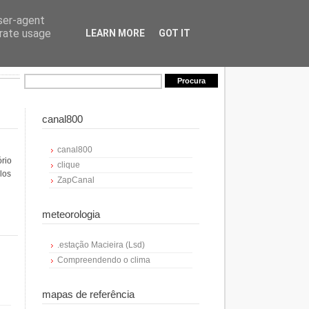
user-agent
erate usage
LEARN MORE
GOT IT
canal800
canal800
ório
clique
los
ZapCanal
meteorologia
.estação Macieira (Lsd)
Compreendendo o clima
mapas de referência