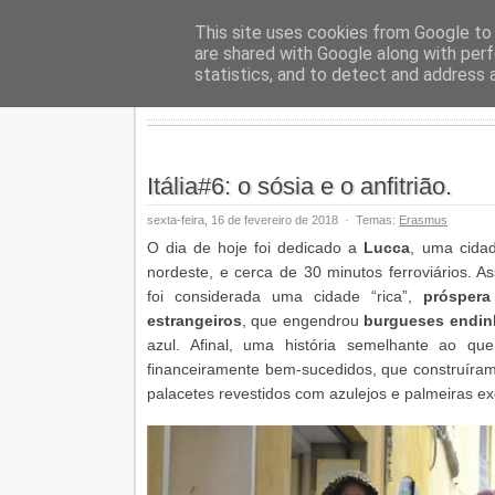
Geopalav
This site uses cookies from Google to d
are shared with Google along with perf
statistics, and to detect and address 
Itália#6: o sósia e o anfitrião.
sexta-feira, 16 de fevereiro de 2018
·
Temas:
Erasmus
O dia de hoje foi dedicado a
Lucca
, uma cida
nordeste, e cerca de 30 minutos ferroviários. 
foi considerada uma cidade “rica”,
prósper
estrangeiros
, que engendrou
burgueses endin
azul. Afinal, uma história semelhante ao qu
financeiramente bem-sucedidos, que construíram 
palacetes revestidos com azulejos e palmeiras exó