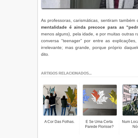
As professoras, carismáticas, sentiram também q
mentalidade é ainda precoce para as “ped
menos alguns), pela idade, e por muitas outras 
conversa “teenager” por entre as explicações
irrelevante; mas grande, porque próprio daquel
dito.
ARTIGOS RELACIONADOS...
A Cor Das Folhas.
E Se Uma Certa
Num Loca
Parede Florisse?
Nós