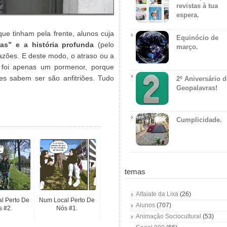
revistas à tua
espera.
ue tinham pela frente, alunos cuja
Equinócio de
ras” e a história profunda
(pelo
março.
razões. E deste modo, o atraso ou a
, foi apenas um pormenor, porque
es sabem ser são anfitriões. Tudo
2º Aniversário 
Geopalavras!
Cumplicidade.
temas
Alfaiate da Lixa
(26)
l Perto De
Num Local Perto De
Alunos
(707)
 #2.
Nós #1.
Animação Sociocultural
(53)