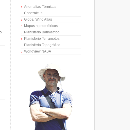
Anomalias Térmicas
Copernicus
Global Wind Atlas
Mapas hipsométricos
o
Planisfério Batimétrico
Planisfério Terramotos
Planisfério Topográfico
Worldview NASA
e