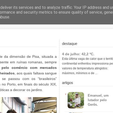
ras
eliver its services and to analyze traffic. Your IP address and 
ormance and security metrics to ensure quality of service, gen
abuse.
destaque
4 de julho: 42,2 ºC.
de da dimensão de Pisa, situada a
Esta última vaga de calor que o territ
Assente em ruínas romanas, sempre
continental enfrentou impressiona pe
a pelo comércio com mercados
valores de temperatura atingidos:
heirados
, aos quais faltava sangue
máximos, mínimos e de ...
e se passou com os “brasileiros”
artigos
no Porto, em finais do século XIX,
ticas a decorar os jardins.
Emanuel, um
lutador pelo
Gerês.