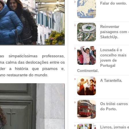
Falar do vento.
Reinventar
paisagens com 
SketchUp.
Lousada é o
concelho mais
 simpaticíssimas professoras,
jovem de
 na calma das deslocações entre os
Portugal
nder a história que pisamos e,
Continental.
cano restaurante do mundo.
A Tarantella.
Os trólei carros
do Porto.
Livros, jornais 