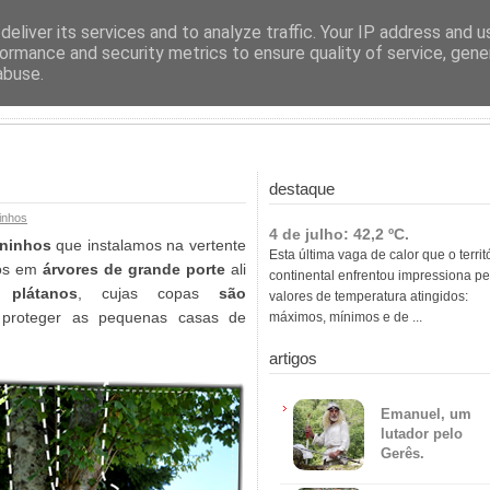
ras
eliver its services and to analyze traffic. Your IP address and 
ormance and security metrics to ensure quality of service, gen
abuse.
destaque
inhos
4 de julho: 42,2 ºC.
ninhos
que instalamos na vertente
Esta última vaga de calor que o territ
dos em
árvores de grande porte
ali
continental enfrentou impressiona pe
 plátanos
, cujas copas
são
valores de temperatura atingidos:
roteger as pequenas casas de
máximos, mínimos e de ...
artigos
Emanuel, um
lutador pelo
Gerês.