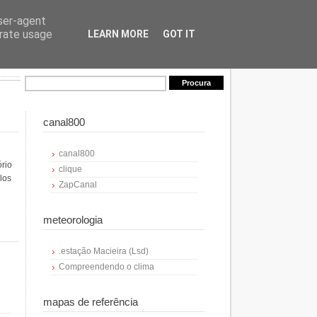
user-agent
erate usage
LEARN MORE
GOT IT
canal800
canal800
ório
clique
los
ZapCanal
meteorologia
.estação Macieira (Lsd)
Compreendendo o clima
mapas de referência