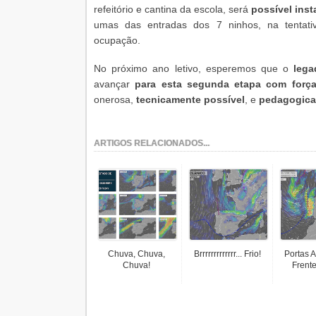
refeitório e cantina da escola, será
possível ins
umas das entradas dos 7 ninhos, na tentati
ocupação.
No próximo ano letivo, esperemos que o
lega
avançar
para esta segunda etapa com forç
onerosa,
tecnicamente possível
, e
pedagogica
ARTIGOS RELACIONADOS...
Chuva, Chuva,
Brrrrrrrrrrrrr... Frio!
Portas 
Chuva!
Frente