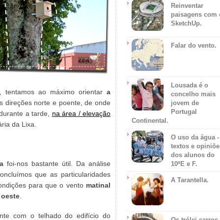
Reinventar
paisagens com 
SketchUp.
Falar do vento.
Lousada é o
s, tentamos ao máximo orientar
a
concelho mais
as direções norte e poente, de onde
jovem de
Portugal
 durante a tarde,
na área / elevação
Continental.
ria da Lixa.
O uso da água -
textos e opiniõe
dos alunos do
a
foi-nos bastante útil. Da análise
10ºE e F.
oncluímos que as particularidades
A Tarantella.
 condições para que o vento
matinal
 oeste
.
nte com o telhado do edifício do
Os trólei carros