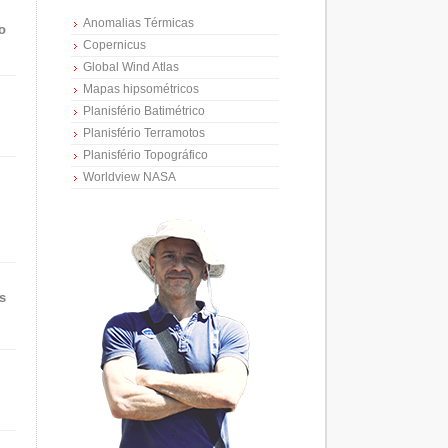
Anomalias Térmicas
o
Copernicus
Global Wind Atlas
Mapas hipsométricos
Planisfério Batimétrico
Planisfério Terramotos
Planisfério Topográfico
Worldview NASA
s