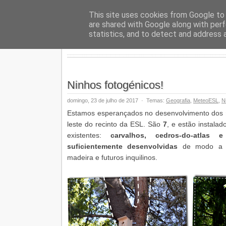
Geopalav
This site uses cookies from Google to d
are shared with Google along with perf
statistics, and to detect and address 
Ninhos fotogénicos!
domingo, 23 de julho de 2017
·
Temas:
Geografia
,
MeteoESL
,
N
Estamos esperançados no desenvolvimento dos
leste do recinto da ESL. São
7
, e estão instala
existentes:
carvalhos, cedros-do-atlas e
suficientemente desenvolvidas
de modo a p
madeira e futuros inquilinos.