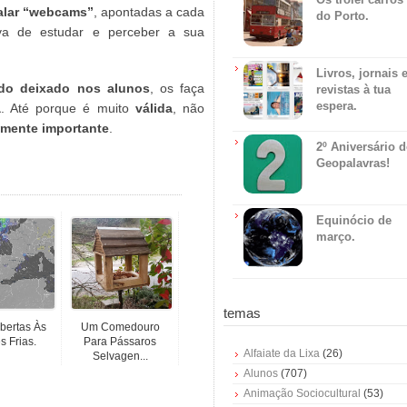
talar “webcams”
, apontadas a cada
do Porto.
va de estudar e perceber a sua
Livros, jornais 
do deixado nos alunos
, os faça
revistas à tua
espera.
a
. Até porque é muito
válida
, não
mente importante
.
2º Aniversário 
Geopalavras!
Equinócio de
março.
temas
Abertas Às
Um Comedouro
s Frias.
Para Pássaros
Alfaiate da Lixa
(26)
Selvagen...
Alunos
(707)
Animação Sociocultural
(53)