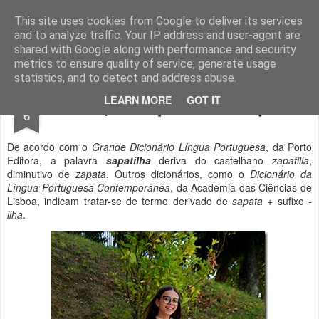
Geopalavras
This site uses cookies from Google to deliver its services
and to analyze traffic. Your IP address and user-agent are
canal800
clique
ZapCanal
shared with Google along with performance and security
metrics to ensure quality of service, generate usage
statistics, and to detect and address abuse.
OCT
LEARN MORE
GOT IT
Sapatilhas [Alfaiate da Lixa].
6
De acordo com o
Grande Dicionário Língua Portuguesa
, da Porto
Editora, a palavra
sapatilha
deriva do castelhano
zapatilla
,
diminutivo de
zapata
. Outros dicionários, como o
Dicionário da
Língua Portuguesa Contemporânea
, da Academia das Ciências de
Lisboa, indicam tratar-se de termo derivado de
sapata
+ sufixo
-
ilha
.