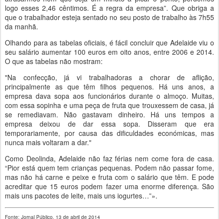
logo esses 2,46 cêntimos. É a regra da empresa”. Que obriga a
que o trabalhador esteja sentado no seu posto de trabalho às 7h55
da manhã.
Olhando para as tabelas oficiais, é fácil concluir que Adelaide viu o
seu salário aumentar 100 euros em oito anos, entre 2006 e 2014.
O que as tabelas não mostram:
"Na confecção, já vi trabalhadoras a chorar de aflição,
principalmente as que têm filhos pequenos. Há uns anos, a
empresa dava sopa aos funcionários durante o almoço. Muitas,
com essa sopinha e uma peça de fruta que trouxessem de casa, já
se remediavam. Não gastavam dinheiro. Há uns tempos a
empresa deixou de dar essa sopa. Disseram que era
temporariamente, por causa das dificuldades económicas, mas
nunca mais voltaram a dar."
Como Deolinda, Adelaide não faz férias nem come fora de casa.
“Pior está quem tem crianças pequenas. Podem não passar fome,
mas não há carne e peixe e fruta com o salário que têm. E pode
acreditar que 15 euros podem fazer uma enorme diferença. São
mais uns pacotes de leite, mais uns iogurtes…”».
Fonte: Jornal Público, 13 de abril de 2014