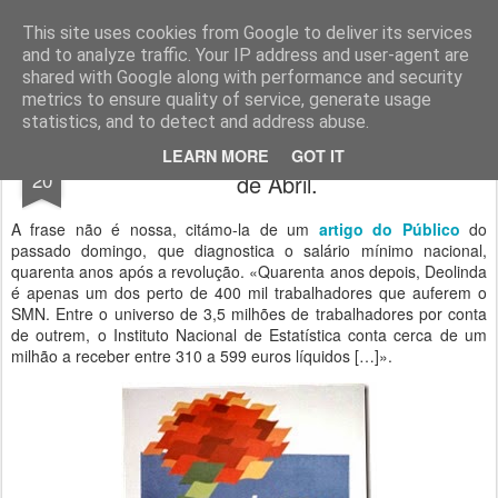
Geopalavras
This site uses cookies from Google to deliver its services
and to analyze traffic. Your IP address and user-agent are
canal800
clique
ZapCanal
shared with Google along with performance and security
metrics to ensure quality of service, generate usage
statistics, and to detect and address abuse.
Sabe o que eu queria, menina? Outro 25
APR
LEARN MORE
GOT IT
20
de Abril.
A frase não é nossa, citámo-la de um
artigo do Público
do
passado domingo, que diagnostica o salário mínimo nacional,
quarenta anos após a revolução. «Quarenta anos depois, Deolinda
é apenas um dos perto de 400 mil trabalhadores que auferem o
SMN. Entre o universo de 3,5 milhões de trabalhadores por conta
de outrem, o Instituto Nacional de Estatística conta cerca de um
milhão a receber entre 310 a 599 euros líquidos […]».