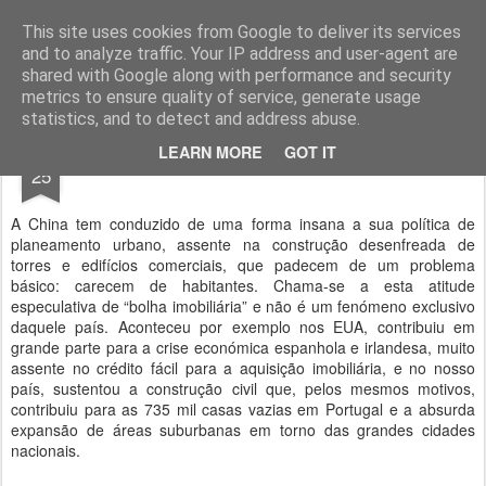
Geopalavras
This site uses cookies from Google to deliver its services
and to analyze traffic. Your IP address and user-agent are
canal800
clique
ZapCanal
shared with Google along with performance and security
metrics to ensure quality of service, generate usage
statistics, and to detect and address abuse.
AUG
LEARN MORE
GOT IT
Cidades fantasma da China.
25
A China tem conduzido de uma forma insana a sua política de
planeamento urbano, assente na construção desenfreada de
torres e edifícios comerciais, que padecem de um problema
básico: carecem de habitantes. Chama-se a esta atitude
especulativa de “bolha imobiliária” e não é um fenómeno exclusivo
daquele país. Aconteceu por exemplo nos EUA, contribuiu em
grande parte para a crise económica espanhola e irlandesa, muito
assente no crédito fácil para a aquisição imobiliária, e no nosso
país, sustentou a construção civil que, pelos mesmos motivos,
contribuiu para as 735 mil casas vazias em Portugal e a absurda
expansão de áreas suburbanas em torno das grandes cidades
nacionais.