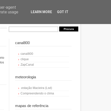
user-agent
erate usage
LEARN MORE
GOT IT
canal800
canal800
ório
clique
los
ZapCanal
meteorologia
.estação Macieira (Lsd)
Compreendendo o clima
mapas de referência