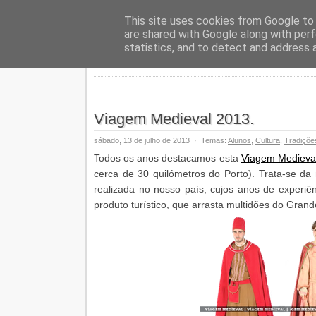
Geopalav
This site uses cookies from Google to d
are shared with Google along with perf
statistics, and to detect and address 
Viagem Medieval 2013.
sábado, 13 de julho de 2013
·
Temas:
Alunos
,
Cultura
,
Tradiçõe
Todos os anos destacamos esta
Viagem Medieva
cerca de 30 quilómetros do Porto). Trata-se da 
realizada no nosso país, cujos anos de experiê
produto turístico, que arrasta multidões do Gran