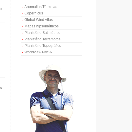
Anomalias Térmicas
o
Copernicus
Global Wind Atlas
Mapas hipsométricos
Planisfério Batimétrico
Planisfério Terramotos
Planisfério Topográfico
Worldview NASA
s
e