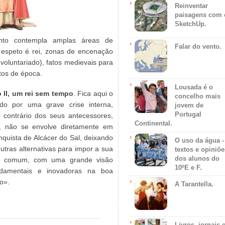
Reinventar
paisagens com 
SketchUp.
nto contempla amplas áreas de
Falar do vento.
 espeto é rei, zonas de encenação
voluntariado), fatos medievais para
tos de época.
Lousada é o
 II, um rei sem tempo
. Fica aqui o
concelho mais
do por uma grave crise interna,
jovem de
Portugal
 contrário dos seus antecessores,
Continental.
, não se envolve diretamente em
uista de Alcácer do Sal, deixando
O uso da água -
utras alternativas para impor a sua
textos e opiniõe
dos alunos do
 do comum, com uma grande visão
10ºE e F.
undamentais e inovadoras na boa
o».
A Tarantella.
Livros, jornais 