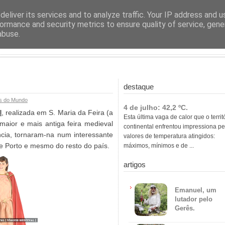
ras
eliver its services and to analyze traffic. Your IP address and 
ormance and security metrics to ensure quality of service, gen
abuse.
destaque
s do Mundo
4 de julho: 42,2 ºC.
l
, realizada em S. Maria da Feira (a
Esta última vaga de calor que o territ
maior e mais antiga feira medieval
continental enfrentou impressiona pe
ncia, tornaram-na num interessante
valores de temperatura atingidos:
de Porto e mesmo do resto do país.
máximos, mínimos e de ...
artigos
Emanuel, um
lutador pelo
Gerês.