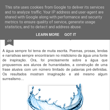
Geopalavras
This site uses cookies from Google to deliver its services
and to analyze traffic. Your IP address and user-agent are
canal800
clique
ZapCanal
shared with Google along with performance and security
metrics to ensure quality of service, generate usage
statistics, and to detect and address abuse.
JAN
LEARN MORE
GOT IT
Frases de água.
28
A água sempre foi tema de muita escrita. Poemas, prosas, lendas
e narrativas sempre encontraram no misticismo da água uma fonte
de inspiração. Ora, foi precisamente sobre a água que
propusemos aos alunos de humanidades, a construção de uma
frase alusiva com um número limitado de palavras pré-definidas.
Os resultados mostram imaginação e até mesmo algum
surrealismo…