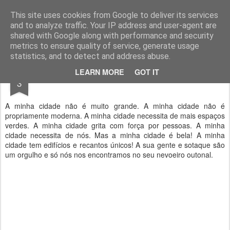
Geopalavras
This site uses cookies from Google to deliver its services
and to analyze traffic. Your IP address and user-agent are
canal800
clique
ZapCanal
shared with Google along with performance and security
metrics to ensure quality of service, generate usage
statistics, and to detect and address abuse.
OCT
LEARN MORE
GOT IT
A minha cidade.
3
A minha cidade não é muito grande. A minha cidade não é
propriamente moderna. A minha cidade necessita de mais espaços
verdes. A minha cidade grita com força por pessoas. A minha
cidade necessita de nós. Mas a minha cidade é bela! A minha
cidade tem edifícios e recantos únicos! A sua gente e sotaque são
um orgulho e só nós nos encontramos no seu nevoeiro outonal.