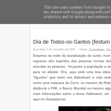
Geopalav
This site uses cookies from Google to d
are shared with Google along with perf
statistics, and to detect and address 
Dia de Todos-os-Santos (festum
terça-feira, 1 de novembro de 2011
·
Temas:
Curiosidades
,
Soc
Estamos na noite da banalização do susto, num r
regresso dos espíritos das pessoas mortas dur
assustar as pessoas, forçavam a população a ve
para os afastar. Ora, aqui está uma boa ideia
“figurões” que tanto nos diabolizam a vida nes
como uma máscara de Zorro, ou mesmo de Robin
distância o FMI, o Banco Mundial ou mesmo algu
mais informações sobre o tema Halloween, ver 
aqui no Geopalavras.