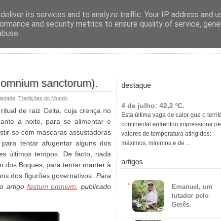
ras
eliver its services and to analyze traffic. Your IP address and 
ormance and security metrics to ensure quality of service, gen
abuse.
 omnium sanctorum).
destaque
iedade
,
Tradições do Mundo
4 de julho: 42,2 ºC.
itual de raiz Celta, cuja crença no
Esta última vaga de calor que o territ
ante a noite, para se alimentar e
continental enfrentou impressiona pe
stir-se com máscaras assustadoras
valores de temperatura atingidos:
 para tentar afugentar alguns dos
máximos, mínimos e de ...
tes últimos tempos. De facto, nada
artigos
 dos Boques, para tentar manter à
ns dos figurões governativos.
Para
o artigo
festum omnium
, publicado
Emanuel, um
lutador pelo
Gerês.