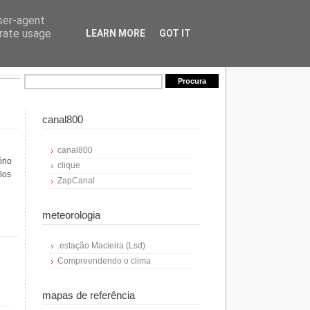
user-agent
erate usage
LEARN MORE
GOT IT
canal800
canal800
ório
clique
los
ZapCanal
meteorologia
.estação Macieira (Lsd)
Compreendendo o clima
mapas de referência