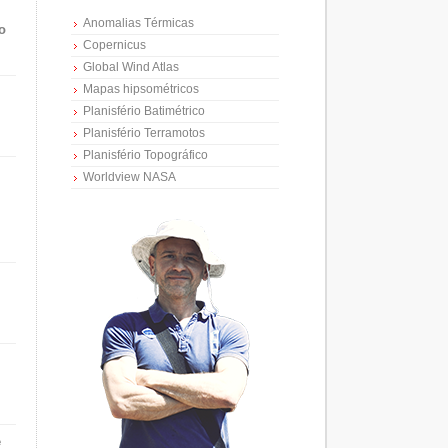
Anomalias Térmicas
o
Copernicus
Global Wind Atlas
Mapas hipsométricos
Planisfério Batimétrico
Planisfério Terramotos
Planisfério Topográfico
Worldview NASA
e