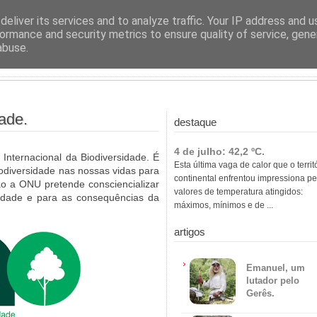
ras
eliver its services and to analyze traffic. Your IP address and 
ormance and security metrics to ensure quality of service, gen
abuse.
ade.
destaque
4 de julho: 42,2 ºC.
nternacional da Biodiversidade. É
Esta última vaga de calor que o territ
iodiversidade nas nossas vidas para
continental enfrentou impressiona pe
o a ONU pretende consciencializar
valores de temperatura atingidos:
sidade e para as consequências da
máximos, mínimos e de ...
artigos
Emanuel, um
lutador pelo
Gerês.