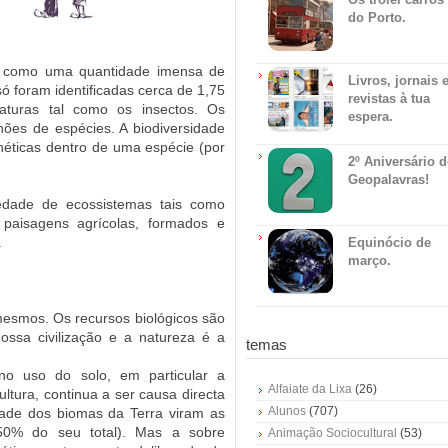
do Porto.
da como uma quantidade imensa de
Livros, jornais 
ó foram identificadas cerca de 1,75
revistas à tua
aturas tal como os insectos. Os
espera.
hões de espécies. A biodiversidade
éticas dentro de uma espécie (por
2º Aniversário 
Geopalavras!
edade de ecossistemas tais como
 paisagens agrícolas, formados e
.
Equinócio de
março.
mesmos. Os recursos biológicos são
ossa civilização e a natureza é a
temas
no uso do solo, em particular a
Alfaiate da Lixa
(26)
ltura, continua a ser causa directa
Alunos
(707)
tade dos biomas da Terra viram as
0% do seu total). Mas a sobre
Animação Sociocultural
(53)