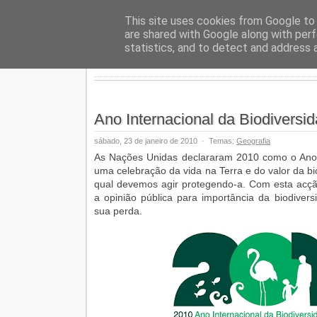
Geopalav
This site uses cookies from Google to d
are shared with Google along with perf
statistics, and to detect and address 
Ano Internacional da Biodiversid
sábado, 23 de janeiro de 2010
·
Temas:
Geografia
As Nações Unidas declararam 2010 como o Ano I
uma celebração da vida na Terra e do valor da b
qual devemos agir protegendo-a. Com esta acçã
a opinião pública para importância da biodiver
sua perda.