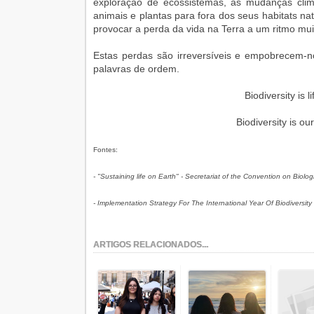
exploração de ecossistemas, as mudanças climá
animais e plantas para fora dos seus habitats na
provocar a perda da vida na Terra a um ritmo mui
Estas perdas são irreversíveis e empobrecem-no
palavras de ordem.
Biodiversity is li
Biodiversity is our 
Fontes:
- "Sustaining life on Earth" - Secretariat of the Convention on Biolog
- Implementation Strategy For The International Year Of Biodiversit
ARTIGOS RELACIONADOS...