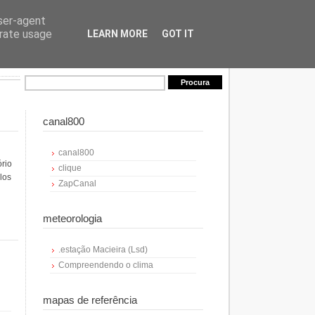
user-agent
erate usage
LEARN MORE
GOT IT
canal800
canal800
ório
clique
los
ZapCanal
meteorologia
.estação Macieira (Lsd)
Compreendendo o clima
mapas de referência