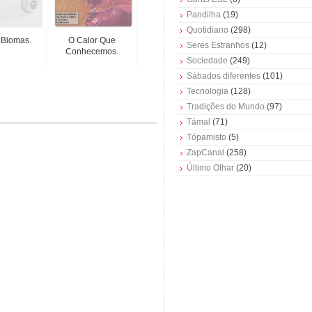
Pandilha
(19)
Quotidiano
(298)
 Biomas.
O Calor Que
Seres Estranhos
(12)
Conhecemos.
Sociedade
(249)
Sábados diferentes
(101)
Tecnologia
(128)
Tradições do Mundo
(97)
Támal
(71)
Tópamisto
(5)
ZapCanal
(258)
Último Olhar
(20)