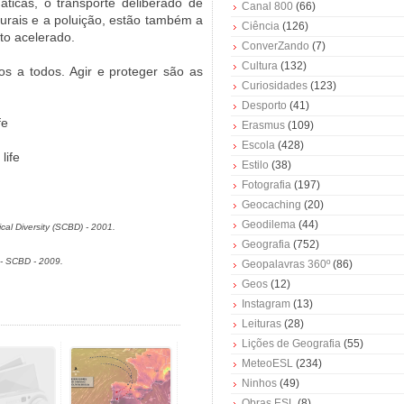
ticas, o transporte deliberado de
Canal 800
(66)
turais e a poluição, estão também a
Ciência
(126)
to acelerado.
ConverZando
(7)
Cultura
(132)
s a todos. Agir e proteger são as
Curiosidades
(123)
Desporto
(41)
fe
Erasmus
(109)
Escola
(428)
life
Estilo
(38)
Fotografia
(197)
Geocaching
(20)
Geodilema
(44)
ical Diversity (SCBD) - 2001.
Geografia
(752)
y - SCBD
- 2009.
Geopalavras 360º
(86)
Geos
(12)
Instagram
(13)
Leituras
(28)
Lições de Geografia
(55)
MeteoESL
(234)
Ninhos
(49)
Obras ESL
(8)