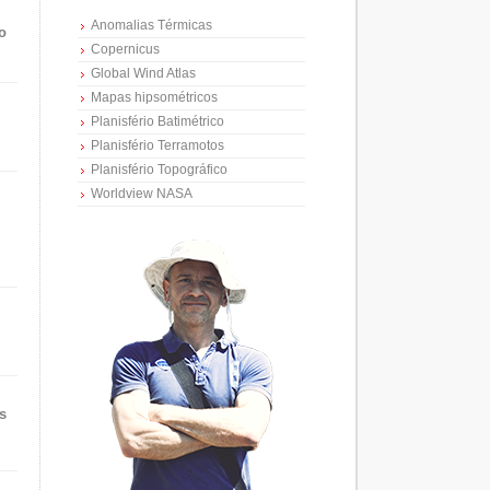
Anomalias Térmicas
o
Copernicus
Global Wind Atlas
Mapas hipsométricos
Planisfério Batimétrico
Planisfério Terramotos
Planisfério Topográfico
Worldview NASA
s