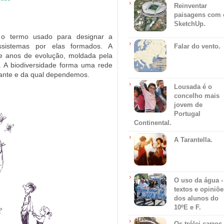
Reinventar
paisagens com 
SketchUp.
 é o termo usado para designar a
sistemas por elas formados. A
Falar do vento.
 de anos de evolução, moldada pela
. A biodiversidade forma uma rede
rante e da qual dependemos.
Lousada é o
concelho mais
jovem de
Portugal
Continental.
A Tarantella.
O uso da água -
textos e opiniõe
dos alunos do
10ºE e F.
Os trólei carros