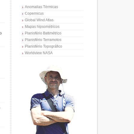
Anomalias Térmicas
Copernicus
Global Wind Atlas
Mapas hipsométricos
o
Planisfério Batimétrico
Planisfério Terramotos
Planisfério Topográfico
Worldview NASA
e