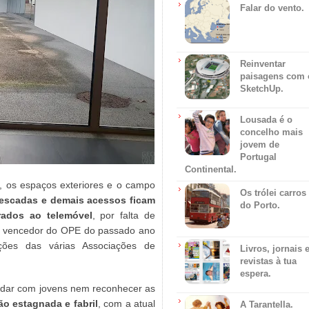
Falar do vento.
Reinventar
paisagens com 
SketchUp.
Lousada é o
concelho mais
jovem de
Portugal
Continental.
, os espaços exteriores e o campo
Os trólei carros
escadas e demais acessos ficam
do Porto.
ados ao telemóvel
, por falta de
to vencedor do OPE do passado ano
ações das várias Associações de
Livros, jornais 
revistas à tua
espera.
 lidar com jovens nem reconhecer as
ão estagnada e fabril
, com a atual
A Tarantella.