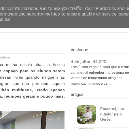
ras
eliver its services and to analyze traffic. Your IP address and 
ormance and security metrics to ensure quality of service, gen
abuse.
destaque
tidiano
4 de julho: 42,2 ºC.
a minha escola atual, a Escola
Esta última vaga de calor que o territ
ro espaço para os alunos serem
continental enfrentou impressiona pe
 mesas livres quando ninguém as
valores de temperatura atingidos:
regras que não permitem aquele
máximos, mínimos e de ...
ilhão multiusos, usado apenas
artigos
, reuniões gerais e pouco mais,
Emanuel, um
lutador pelo
Gerês.