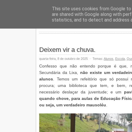
Geopalav
This site uses cookies from Google to d
are shared with Google along with perf
statistics, and to detect and address 
Deixem vir a chuva.
quarta-feira, 8 de outubro de 2025
·
Temas:
Alunos
,
Escola
,
Quo
Confesso que não entendo porque é que, n
Secundária da Lixa,
não existe um verdadei
alunos
. Temos um refeitório que só possui
procura; uma biblioteca que tem, e bem, 
necessário deslaçar da juventude; e um
pav
quando chove, para aulas de Educação Física
ou seja, um verdadeiro mausoléu
.