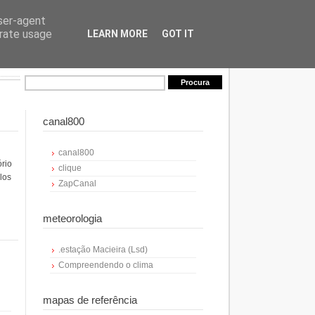
user-agent
erate usage
LEARN MORE
GOT IT
canal800
canal800
ório
clique
los
ZapCanal
meteorologia
.estação Macieira (Lsd)
Compreendendo o clima
mapas de referência