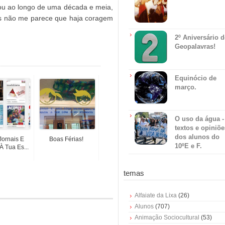
uou ao longo de uma década e meia,
as não me parece que haja coragem
2º Aniversário 
Geopalavras!
Equinócio de
março.
O uso da água -
textos e opiniõe
dos alunos do
 Jornais E
Boas Férias!
10ºE e F.
À Tua Es...
temas
Alfaiate da Lixa
(26)
Alunos
(707)
Animação Sociocultural
(53)