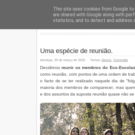
Geopalav
This site uses cookies from Google to d
are shared with Google along with perf
statistics, and to detect and address 
Uma espécie de reunião.
domingo, 30 de março de 2025
·
Temas:
Alunos
,
Geografia
​Decidimos
reunir os membros do Eco-Escola
como reunião, com pontos de uma ordem de traba
o facto de se ter realizado naquele dia de "fol
maioria dos membros de comparecer, mas que
e dos assuntos da suposta reunião quase não se f