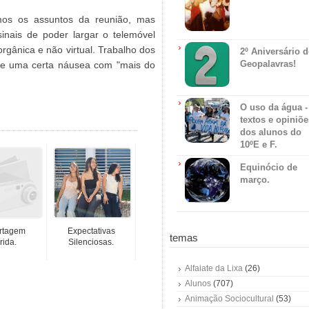
mos os assuntos da reunião, mas
nais de poder largar o telemóvel
rgânica e não virtual. Trabalho dos
2º Aniversário 
Geopalavras!
, e uma certa náusea com "mais do
O uso da água -
textos e opiniõe
dos alunos do
10ºE e F.
Equinócio de
março.
rtagem
Expectativas
temas
rida.
Silenciosas.
Alfaiate da Lixa
(26)
Alunos
(707)
Animação Sociocultural
(53)