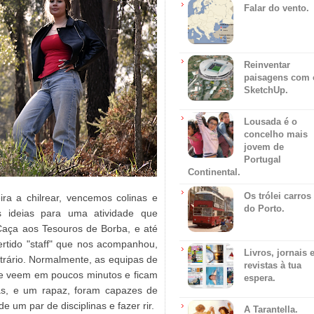
Falar do vento.
Reinventar
paisagens com 
SketchUp.
Lousada é o
concelho mais
jovem de
Portugal
Continental.
Os trólei carros
ra a chilrear, vencemos colinas e
do Porto.
as ideias para uma atividade que
 Caça aos Tesouros de Borba, e até
ertido "staff" que nos acompanhou,
Livros, jornais 
trário. Normalmente, as equipas de
revistas à tua
ue veem em poucos minutos e ficam
espera.
s, e um rapaz, foram capazes de
um par de disciplinas e fazer rir.​
A Tarantella.