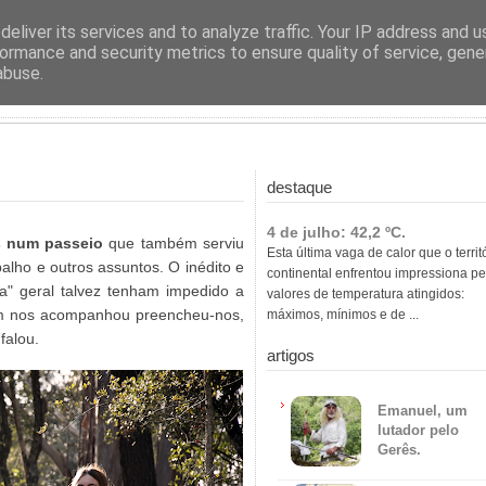
ras
eliver its services and to analyze traffic. Your IP address and 
ormance and security metrics to ensure quality of service, gen
abuse.
destaque
4 de julho: 42,2 ºC.
s num passeio
que também serviu
Esta última vaga de calor que o territ
lho e outros assuntos. O inédito e
continental enfrentou impressiona pe
ga" geral talvez tenham impedido a
valores de temperatura atingidos:
m nos acompanhou preencheu-nos,
máximos, mínimos e de ...
alou.​
artigos
Emanuel, um
lutador pelo
Gerês.