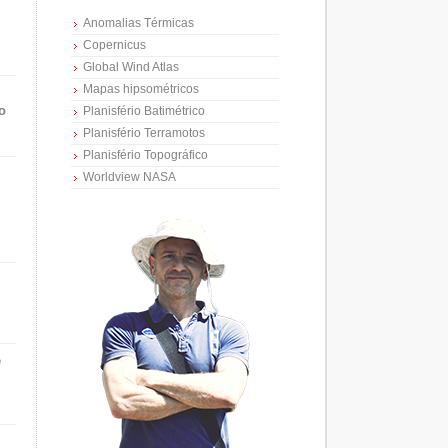
Anomalias Térmicas
Copernicus
Global Wind Atlas
Mapas hipsométricos
o
Planisfério Batimétrico
Planisfério Terramotos
Planisfério Topográfico
Worldview NASA
e