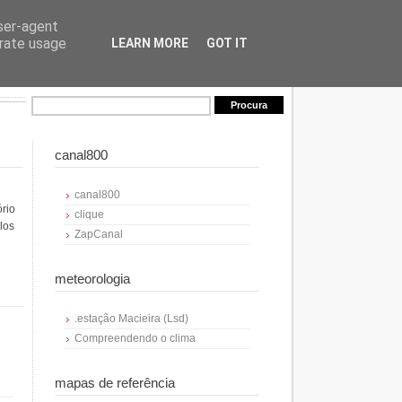
user-agent
erate usage
LEARN MORE
GOT IT
canal800
canal800
ório
clique
los
ZapCanal
meteorologia
.estação Macieira (Lsd)
Compreendendo o clima
mapas de referência