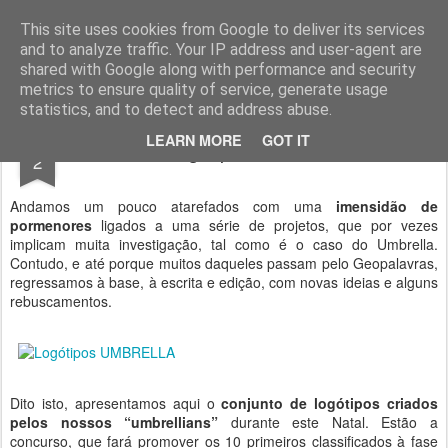
Geopalavras
This site uses cookies from Google to deliver its services
and to analyze traffic. Your IP address and user-agent are
canal800
clique
ZapCanal
shared with Google along with performance and security
metrics to ensure quality of service, generate usage
statistics, and to detect and address abuse.
JAN
LEARN MORE
GOT IT
Logótipo Umbrella.
2
Andamos um pouco atarefados com uma
imensidão de
pormenores
ligados a uma série de projetos, que por vezes
implicam muita investigação, tal como é o caso do Umbrella.
Contudo, e até porque muitos daqueles passam pelo Geopalavras,
regressamos à base, à escrita e edição, com novas ideias e alguns
rebuscamentos.
Dito isto, apresentamos aqui o
conjunto de logótipos criados
pelos nossos “umbrellians”
durante este Natal. Estão a
concurso, que fará promover os 10 primeiros classificados à fase