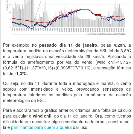
Por exemplo: no
passado dia 11 de janeiro
, pelas
4:29h
, a
temperatura medida na estação meteorológica da ESL foi de 3,8ºC
e o vento registava uma velocidade de 28 kms/h. Aplicando a
fórmula do arrefecimento por via do vento (wind chill=13,12+
(0,6215*T)-(11,37*V^0,16)+(0,3965*T*V^0,16), a sensação térmica
foi de
-1,3ºC.
Ou seja, no dia 11, durante toda a madrugada e manhã, o vento
soprou com intensidade e veloz, provocando sensações de
temperatura inferiores às medidas pelo termómetro da estação
meteorológica da ESL.
Para elaboráramos o gráfico anterior, criamos uma folha de cálculo
para calcular o
wind chill
do dia 11 de janeiro. Ora, como tivemos
dificuldade em encontrar algo semelhante na Internet, construímo-
la e
partilhamos para quem a queira
dar uso.