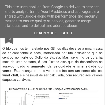
Geopalavras
This site uses cookies from Google to deliver its services
and to analyze traffic. Your IP address and user-agent are
canal800
clique
ZapCanal
shared with Google along with performance and security
metrics to ensure quality of service, generate usage
statistics, and to detect and address abuse.
JAN
LEARN MORE
GOT IT
O vento e a sensação de frio.
13
O frio que nos tem afetado nos últimos dias deve-se a uma massa
de ar continental e seca, motorizada por um anticiclone que se
centrou no norte do Golfo da Biscaia. Mas, se o frio perdura há
mais de uma semana, é nos últimos dias que de desconforto se
agravou, dado o
aumento da velocidade e intensidade do
vento
. Esta aliança entre o vento e o frio tem um nome técnico,
wind chill
, e é passível de ser calculada, com recurso aos valores
daquelas variáveis.