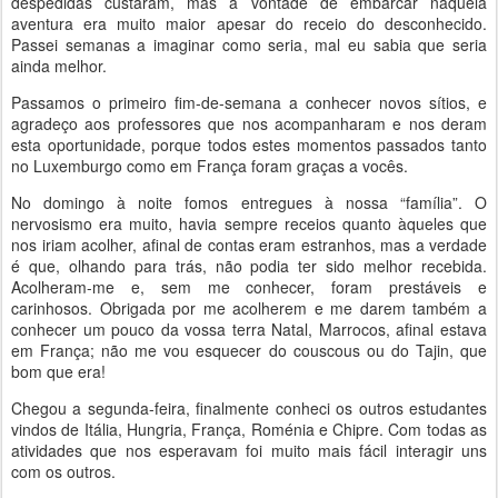
despedidas custaram, mas a vontade de embarcar naquela
aventura era muito maior apesar do receio do desconhecido.
Passei semanas a imaginar como seria, mal eu sabia que seria
ainda melhor.
Passamos o primeiro fim-de-semana a conhecer novos sítios, e
agradeço aos professores que nos acompanharam e nos deram
esta oportunidade, porque todos estes momentos passados tanto
no Luxemburgo como em França foram graças a vocês.
No domingo à noite fomos entregues à nossa “família”. O
nervosismo era muito, havia sempre receios quanto àqueles que
nos iriam acolher, afinal de contas eram estranhos, mas a verdade
é que, olhando para trás, não podia ter sido melhor recebida.
Acolheram-me e, sem me conhecer, foram prestáveis e
carinhosos. Obrigada por me acolherem e me darem também a
conhecer um pouco da vossa terra Natal, Marrocos, afinal estava
em França; não me vou esquecer do couscous ou do Tajin, que
bom que era!
Chegou a segunda-feira, finalmente conheci os outros estudantes
vindos de Itália, Hungria, França, Roménia e Chipre. Com todas as
atividades que nos esperavam foi muito mais fácil interagir uns
com os outros.