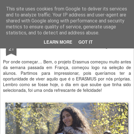
Geopalavras
This site uses cookies from Google to deliver its services
and to analyze traffic. Your IP address and user-agent are
canal800
clique
ZapCanal
shared with Google along with performance and security
metrics to ensure quality of service, generate usage
statistics, and to detect and address abuse.
NOV
LEARN MORE
GOT IT
A minha semana em França.
21
Por onde começar… Bem, o projeto Erasmus começou muito antes
da semana passada em França, começou logo na seleção de
alunos. Partimos para impressionar, pois queríamos ter a
oportunidade de viver aquilo que é o ERASMUS por nós próprias.
Lembro como se fosse hoje, o dia em que soube que tinha sido
selecionada, foi uma onda refrescante de felicidade!