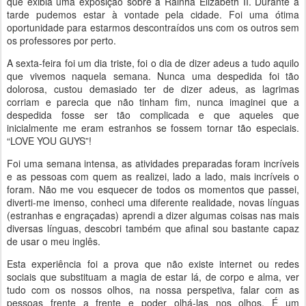
que exibia uma exposição sobre a Rainha Elizabeth II. Durante a
tarde pudemos estar à vontade pela cidade. Foi uma ótima
oportunidade para estarmos descontraídos uns com os outros sem
os professores por perto.
A sexta-feira foi um dia triste, foi o dia de dizer adeus a tudo aquilo
que vivemos naquela semana. Nunca uma despedida foi tão
dolorosa, custou demasiado ter de dizer adeus, as lagrimas
corriam e parecia que não tinham fim, nunca imaginei que a
despedida fosse ser tão complicada e que aqueles que
inicialmente me eram estranhos se fossem tornar tão especiais.
“LOVE YOU GUYS”!
Foi uma semana intensa, as atividades preparadas foram incríveis
e as pessoas com quem as realizei, lado a lado, mais incríveis o
foram. Não me vou esquecer de todos os momentos que passei,
diverti-me imenso, conheci uma diferente realidade, novas línguas
(estranhas e engraçadas) aprendi a dizer algumas coisas nas mais
diversas línguas, descobri também que afinal sou bastante capaz
de usar o meu inglês.
Esta experiência foi a prova que não existe internet ou redes
sociais que substituam a magia de estar lá, de corpo e alma, ver
tudo com os nossos olhos, na nossa perspetiva, falar com as
pessoas frente a frente e poder olhá-las nos olhos. É um