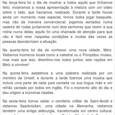
Na terça-feira foi o dia de mostrar a todos aquilo que tínhamos
feito, mostramos a nossa apresentação à mistura com um vídeo
sobre o fado, que havíamos realizado. Durante a tarde houve
ainda um momento mais especial, fomos todos jogar basquete,
mas não da maneira convencional: jogamos sentados numa
cadeira de rodas juntamente com dois senhores que vivem a sua
rotina numa delas; aquilo foi uma chamada de atenção para que
não é fácil viver naquelas condições e muitas das vezes as
pessoas desvalorizam a situação.
Na quarta-feira foi dia de conhecer uma nova cidade, Metz.
Visitamos inúmeros locais como a catedral ou o Pompidou museu,
mas mais que isso, divertimo-nos todos juntos: seis nações em
Metz a conviver!
Na quinta-feira assistimos a uma palestra realizada por um
membro da Unicef, e durante a tarde fizemos uma música que
incluía uma parte de cada país cantada na sua língua mãe e um
refrão cantado por todos em inglês. Foi o momento alto do dia e
deu origem a inúmeras risadas.
Na sexta-feira fomos visitar o cemitério militar de Saint-Avold e
vistamos Saarbrücken, uma cidade na Alemanha, visitamos
também uma antiga siderurgia, transformada em centro cultural,