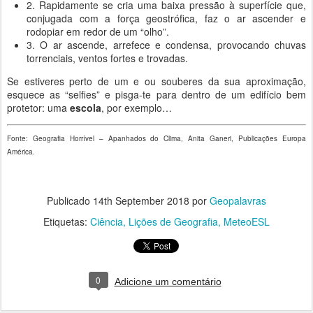
2. Rapidamente se cria uma baixa pressão à superfície que,
conjugada com a força geostrófica, faz o ar ascender e
rodopiar em redor de um “olho”.
3. O ar ascende, arrefece e condensa, provocando chuvas
torrenciais, ventos fortes e trovadas.
Se estiveres perto de um e ou souberes da sua aproximação,
esquece as “selfies” e pisga-te para dentro de um edifício bem
protetor: uma
escola
, por exemplo…
Fonte: Geografia Horrível – Apanhados do Clima, Anita Ganeri, Publicações Europa
América.
Publicado
14th September 2018
por
Geopalavras
Etiquetas:
Ciência
Lições de Geografia
MeteoESL
0
Adicione um comentário