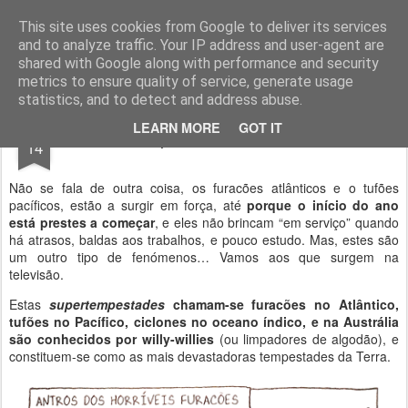
Geopalavras
This site uses cookies from Google to deliver its services
and to analyze traffic. Your IP address and user-agent are
canal800
clique
ZapCanal
shared with Google along with performance and security
metrics to ensure quality of service, generate usage
statistics, and to detect and address abuse.
SEP
LEARN MORE
GOT IT
Época de furacões.
14
Não se fala de outra coisa, os furacões atlânticos e o tufões
pacíficos, estão a surgir em força, até
porque o início do ano
está prestes a começar
, e eles não brincam “em serviço” quando
há atrasos, baldas aos trabalhos, e pouco estudo. Mas, estes são
um outro tipo de fenómenos… Vamos aos que surgem na
televisão.
Estas
supertempestades
chamam-se furacões no Atlântico,
tufões no Pacífico, ciclones no oceano índico, e na Austrália
são conhecidos por willy-willies
(ou limpadores de algodão), e
constituem-se como as mais devastadoras tempestades da Terra.