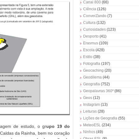
Canal 800
(66)
Ciência
(126)
ConverZando
(7)
Cultura
(132)
Curiosidades
(123)
Desporto
(41)
Erasmus
(109)
Escola
(428)
Estilo
(38)
Fotografia
(197)
Geocaching
(20)
Geodilema
(44)
Geografia
(752)
Geopalavras 360º
(86)
Geos
(12)
Instagram
(13)
Leituras
(28)
Lições de Geografia
(55)
MeteoESL
(234)
iagem de estudo, o gr
upo 19 do
Ninhos
(49)
 Caldas da Rainha, bem no coração
Obras ESL
(8)