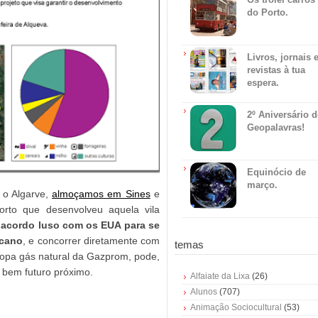
do Porto.
Livros, jornais 
revistas à tua
espera.
2º Aniversário 
Geopalavras!
Equinócio de
março.
 o Algarve,
almoçamos em Sines
e
orto que desenvolveu aquela vila
 acordo luso com os EUA para se
icano
, e concorrer diretamente com
temas
opa gás natural da Gazprom, pode,
 bem futuro próximo.
Alfaiate da Lixa
(26)
Alunos
(707)
Animação Sociocultural
(53)