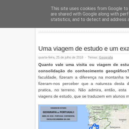
Geopalav
This site uses cookies from Google to d
are shared with Google along with perf
statistics, and to detect and address 
Uma viagem de estudo e um exa
quarta-feira, 25 de julho de 2018
·
Temas:
Geografia
Quanto vale uma visita ou viagem de est
consolidação do conhecimento geográfic
faculdade, fizeram a diferença na montanha t
fizeram-nos perceber que a natureza desta d
pratica, no terreno. Não admira, então, esta 
viagens de estudo, que se traduzem em alunos m