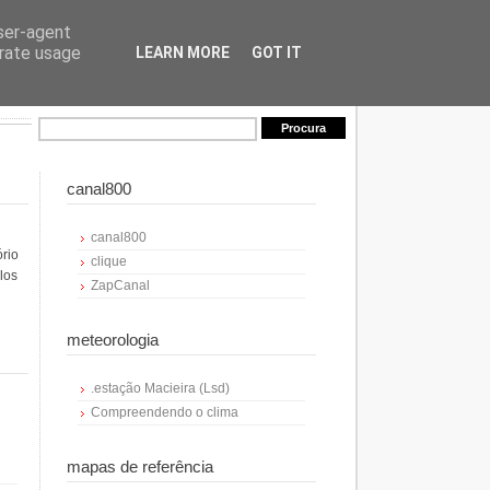
user-agent
erate usage
LEARN MORE
GOT IT
canal800
canal800
ório
clique
los
ZapCanal
meteorologia
.estação Macieira (Lsd)
Compreendendo o clima
mapas de referência