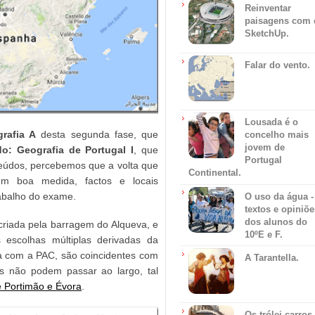
Reinventar
paisagens com 
SketchUp.
Falar do vento.
Lousada é o
rafia A
desta segunda fase, que
concelho mais
jovem de
o: Geografia de Portugal I
, que
Portugal
teúdos, percebemos que a volta que
Continental.
em boa medida, factos e locais
rabalho do exame.
O uso da água -
textos e opiniõe
dos alunos do
 criada pela barragem do Alqueva, e
10ºE e F.
 escolhas múltiplas derivadas da
a com a PAC, são coincidentes com
A Tarantella.
s não podem passar ao largo, tal
e Portimão e Évora
.
Os trólei carros