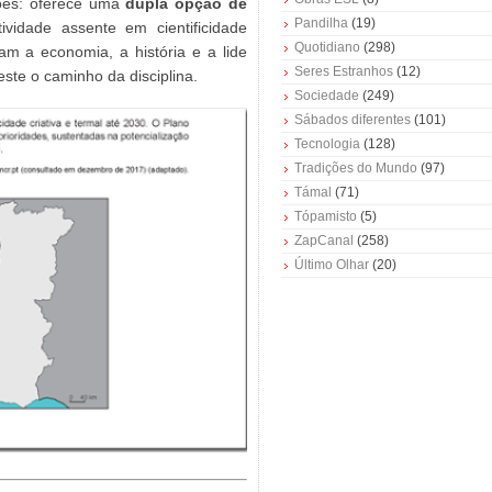
ões: oferece uma
dupla opção de
Pandilha
(19)
ividade assente em cientificidade
Quotidiano
(298)
m a economia, a história e a lide
Seres Estranhos
(12)
este o caminho da disciplina.
Sociedade
(249)
Sábados diferentes
(101)
Tecnologia
(128)
Tradições do Mundo
(97)
Támal
(71)
Tópamisto
(5)
ZapCanal
(258)
Último Olhar
(20)