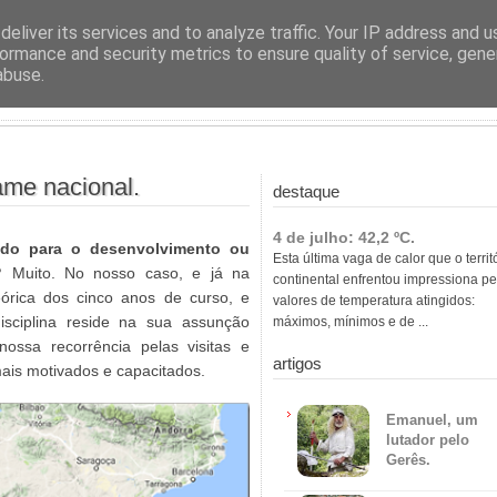
ras
eliver its services and to analyze traffic. Your IP address and 
ormance and security metrics to ensure quality of service, gen
abuse.
me nacional.
destaque
4 de julho: 42,2 ºC.
udo para o desenvolvimento ou
Esta última vaga de calor que o territ
o?
Muito. No nosso caso, e já na
continental enfrentou impressiona pe
eórica dos cinco anos de curso, e
valores de temperatura atingidos:
isciplina reside na sua assunção
máximos, mínimos e de ...
nossa recorrência pelas visitas e
artigos
ais motivados e capacitados.
Emanuel, um
lutador pelo
Gerês.