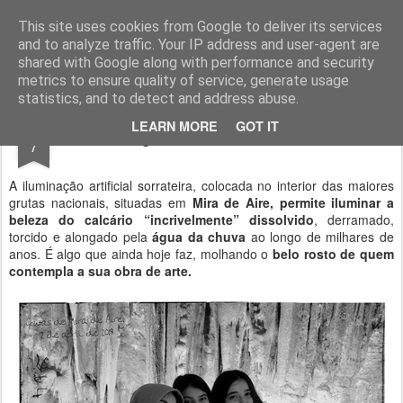
Geopalavras
This site uses cookies from Google to deliver its services
and to analyze traffic. Your IP address and user-agent are
canal800
clique
ZapCanal
shared with Google along with performance and security
metrics to ensure quality of service, generate usage
statistics, and to detect and address abuse.
MAY
LEARN MORE
GOT IT
As grutas da orla ocidental.
7
A iluminação artificial sorrateira, colocada no interior das maiores
grutas nacionais, situadas em
Mira de Aire,
permite iluminar a
beleza do calcário “incrivelmente” dissolvido
, derramado,
torcido e alongado pela
água da chuva
ao longo de milhares de
anos. É algo que ainda hoje faz, molhando o
belo rosto de quem
contempla a sua obra de arte.