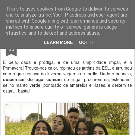
Geopalavras
This site uses cookies from Google to deliver its services
and to analyze traffic. Your IP address and user-agent are
canal800
clique
ZapCanal
shared with Google along with performance and security
metrics to ensure quality of service, generate usage
statistics, and to detect and address abuse.
APR
LEARN MORE
GOT IT
Primavera!
23
É bela, dada e pródiga, e de uma simplicidade ímpar, é a
Primavera! Trouxe-nos calor, repintou os jardins da ESL, e arrumou
com o que restava do inverno vagaroso e tardio. Dado o anúncio,
ousem sair do lugar comum
, do frugal, procurem-na, estendam-
se no manto verde, pontuado de amarelos e lilases, e deixem-se
estar… basta!