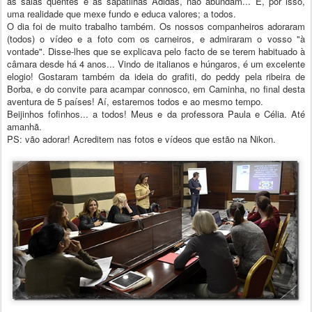
as salas quentes e as sapatilhas Adidas, não abundam... É, por isso,
uma realidade que mexe fundo e educa valores; a todos.
O dia foi de muito trabalho também. Os nossos companheiros adoraram
(todos) o vídeo e a foto com os carneiros, e admiraram o vosso "à
vontade". Disse-lhes que se explicava pelo facto de se terem habituado à
câmara desde há 4 anos... Vindo de italianos e húngaros, é um excelente
elogio! Gostaram também da ideia do grafiti, do peddy pela ribeira de
Borba, e do convite para acampar connosco, em Caminha, no final desta
aventura de 5 países! Aí, estaremos todos e ao mesmo tempo.
Beijinhos fofinhos... a todos! Meus e da professora Paula e Célia. Até
amanhã.
PS: vão adorar! Acreditem nas fotos e vídeos que estão na Nikon.