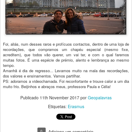
Foi, aliás, num desses raros e profícuos contactos, dentro de uma loja de
recordações, que compramos um chapéu especial (mesmo fixe,
acreditem), que todos vão querer, um vai ter, e com o qual faremos
muitas fotos. É uma espécie de prémio, alento e lembrança ao mesmo
tempo.
Amanhã é dia de regresso... Levamos muito na mala das recordações,
dos valores e ensinamentos. Vamos partilhar.
PS: adoramos a videochamada. Foi reconfortante e trouxe calor a um dia
muito frio. Beijinhos e abraços meus, professora Paula e Célia!
Publicado
11th November 2017
por
Geopalavras
Etiquetas:
Erasmus
0
Adicione um comentário