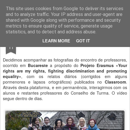
Geopalavras
This site uses cookies from Google to deliver its services
and to analyze traffic. Your IP address and user-agent are
canal800
clique
ZapCanal
shared with Google along with performance and security
metrics to ensure quality of service, generate usage
statistics, and to detect and address abuse.
NOV
LEARN MORE
GOT IT
Roménia.
11
Decidimos acompanhar as fotografias do encontro de professores,
ocorrido em
Bucareste
a propósito do
Projeto Erasmus
«Your
rights are my rights, fighting discrimination and promoting
equality»
, com os relatos diários (corrigidos em alguns
pormenores e lapsos ortográficos) publicados no
Classroom
.
Através desta plataforma, e em permanência, interagirmos com os
alunos e restantes professores do Conselho de Turma. O vídeo
segue dentro de dias.