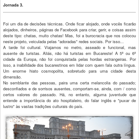
Jornada 3.
Foi um dia de decisões técnicas. Onde ficar alojado, onde vocês ficarão
alojados, dinheiros, páginas de Facebook para criar, gerir, e coisas assim
deste tipo: chatas, muito chatas! Mas, foi a burocracia que nos colocou
neste projeto, veiculada pelas "adoradas" redes sociais. Por isso...
A tarde foi cultural. Viajamos no metro, asseado e funcional, mas
ausente de turistas. Aliás, não há turistas em Bucareste! A 5ª ou 6ª
cidade da Europa, não foi conquistada pelas hordas estrangeiras. Por
isso, a inabilidade dos bucarestinos em lidar com quem fala outra língua.
Um enorme hiato cosmopolita, sobretudo para uma cidade desta
dimensão.
No semblante das pessoas, paira uma certa melancolia do passado;
desconfiados e de sorrisos ausentes, comportam-se, ainda, com / como
certos valores do passado. Há, no entanto, alguma juventude que
entende a importância do ato hospitaleiro, do falar inglês e "puxar de
lustro" às vastas tradições culturais do país.